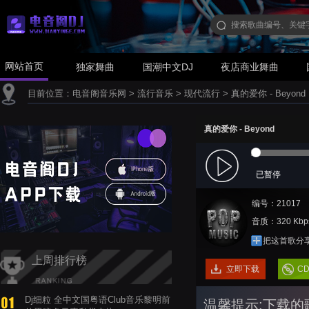
网站首页
独家舞曲
国潮中文DJ
夜店商业舞曲
目前位置：
电音阁音乐网
>
流行音乐
>
现代流行
>
真的爱你 - Beyond
真的爱你 - Beyond
已暂停
编号：21017
音质：320 Kbp
把这首歌分
上周排行榜
立即下载
C
Dj细粒 全中文国粤语Club音乐黎明前
温馨提示:下载