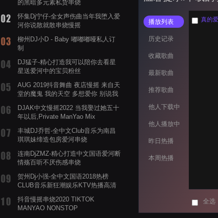
的黑暗多元素私货串烧
怀集Dj宁仔-全女声伤曲当年我堕入爱
真的爱你
播放列表
河你说散就散串烧慢摇
历史记录
柳州DJ小D - Baby 嘟嘟嘟哑私人订
制
收藏歌曲
DJ猛子-精心打造我可以陪你去看星
星送爱河中的宝贝粉丝
最新歌曲
AUG 2019抖音舞曲 夜店慢摇 来自天
推荐歌曲
堂的魔鬼 我的天空 多想爱你 别说我
的眼泪你无所谓 渡我不渡她
他人下载中
DJAK中文慢摇2022 当我娶过她五十
年以后,Private ManYao Mix
他人播放中
丰城DJ乔哲-全中文Club音乐为南昌
琪琪妹缔造包房爱河串烧
昨日热播
连南DjZMZ-精心打造中文国语爱河断
本周热播
情殇百听不厌伤感串烧
贺州Dj小强-全中文国语2018热榜
CLUB音乐新狂潮娱乐KTV热播高清
系列串烧
抖音慢摇串烧2020 TIKTOK
全选
MANYAO NONSTOP
POWERMIXFOR_ADRIANNE飞鸟和