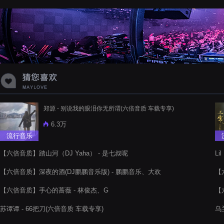
蝉爸爸妈妈爱存在夏天的风是想你的
声音啊
郑源 - 别说我的眼泪你无所谓(六倍音质 车载专享)
6.3万
流行音乐
【六倍音质】踏山河（DJ Yaha） - 是七叔呢
Li
【六倍音质】深夜的酒(DJ鹏鹏音乐版) - 鹏鹏音乐、大欢
【六
【六倍音质】手心的蔷薇 - 林俊杰、G
【
苏谭谭 - 66把刀(六倍音质 车载专享)
乌