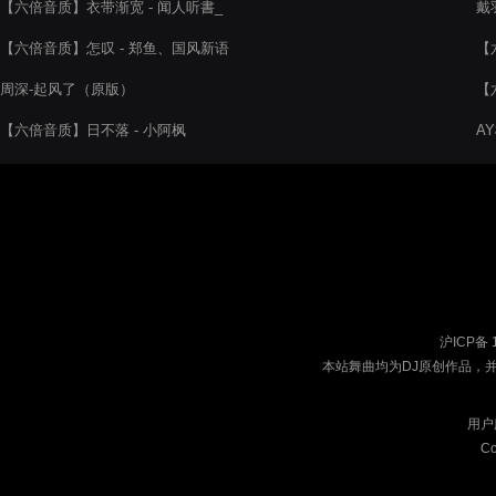
【六倍音质】衣带渐宽 - 闻人听書_
戴
【六倍音质】怎叹 - 郑鱼、国风新语
【
周深-起风了（原版）
【
【六倍音质】日不落 - 小阿枫
A
沪ICP备 
本站舞曲均为DJ原创作品，
用户
Co