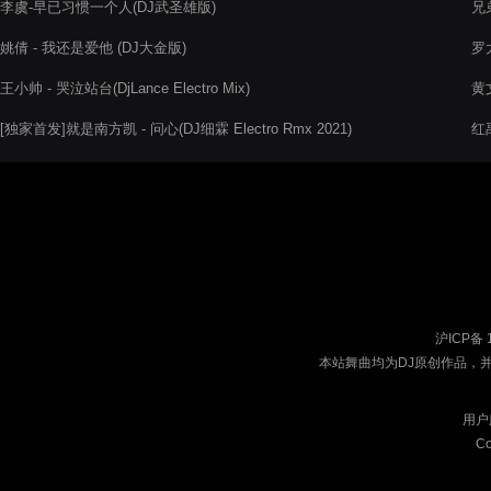
李虞-早已习惯一个人(DJ武圣雄版)
兄
姚倩 - 我还是爱他 (DJ大金版)
罗
王小帅 - 哭泣站台(DjLance Electro Mix)
黄
[独家首发]就是南方凯 - 问心(DJ细霖 Electro Rmx 2021)
红
沪ICP备 
本站舞曲均为DJ原创作品，
用户
Co