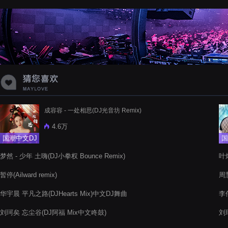
成容容 - 一处相思(DJ光音坊 Remix)
4.6万
国潮中文DJ
国
梦然 - 少年 土嗨(DJ小拳权 Bounce Remix)
叶炫
暂停(Ailward remix)
周慧
华宇晨 平凡之路(DJHearts Mix)中文DJ舞曲
李伟
刘珂矣 忘尘谷(DJ阿福 Mix中文咚鼓)
刘瑞