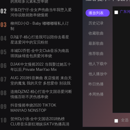
的黑暗多元素私货串烧
怀集Dj宁仔-全女声伤曲当年我堕入爱
广东河阳
播放列表
河你说散就散串烧慢摇
历史记录
柳州DJ小D - Baby 嘟嘟嘟哑私人订
制
收藏歌曲
DJ猛子-精心打造我可以陪你去看星
星送爱河中的宝贝粉丝
最新歌曲
丰城DJ乔哲-全中文Club音乐为南昌
推荐歌曲
琪琪妹缔造包房爱河串烧
他人下载中
DJAK中文慢摇2022 当我娶过她五十
年以后,Private ManYao Mix
他人播放中
AUG 2019抖音舞曲 夜店慢摇 来自天
堂的魔鬼 我的天空 多想爱你 别说我
昨日热播
的眼泪你无所谓 渡我不渡她
连南DjZMZ-精心打造中文国语爱河断
本周热播
情殇百听不厌伤感串烧
抖音慢摇串烧2020 TIKTOK
MANYAO NONSTOP
POWERMIXFOR_ADRIANNE飞鸟和
贺州Dj小强-全中文国语2018热榜
全选
蝉爸爸妈妈爱存在夏天的风是想你的
CLUB音乐新狂潮娱乐KTV热播高清
声音啊
系列串烧