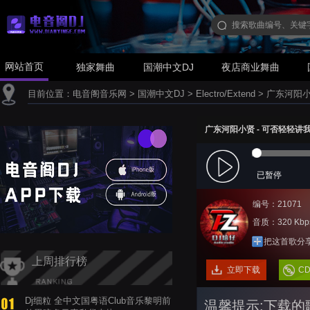
网站首页
独家舞曲
国潮中文DJ
夜店商业舞曲
目前位置：
电音阁音乐网
>
国潮中文DJ
>
Electro/Extend
>
广东河阳小贤 
广东河阳小贤 - 可否轻轻讲我知 (
已暂停
编号：21071
音质：320 Kbp
把这首歌分
上周排行榜
立即下载
C
Dj细粒 全中文国粤语Club音乐黎明前
温馨提示:下载