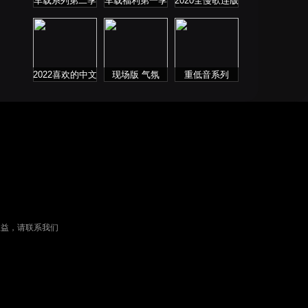
车载系列第二季
车载福利第一季
2020全慢歌连版
音乐串烧第二季
2022喜欢的中文
现场版 气氛
重低音系列
DJ舞曲
权益，请联系我们