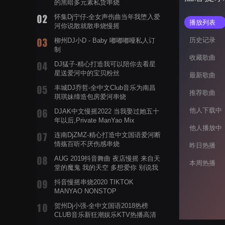
的黑暗多元素私货串烧
怀集Dj宁仔-全女声伤曲当年我堕入爱
播放列表
河你说散就散串烧慢摇
历史记录
柳州DJ小D - Baby 嘟嘟嘟哑私人订
制
收藏歌曲
DJ猛子-精心打造我可以陪你去看星
星送爱河中的宝贝粉丝
最新歌曲
丰城DJ乔哲-全中文Club音乐为南昌
推荐歌曲
琪琪妹缔造包房爱河串烧
他人下载中
DJAK中文慢摇2022 当我娶过她五十
年以后,Private ManYao Mix
他人播放中
连南DjZMZ-精心打造中文国语爱河断
情殇百听不厌伤感串烧
昨日热播
AUG 2019抖音舞曲 夜店慢摇 来自天
本周热播
堂的魔鬼 我的天空 多想爱你 别说我
的眼泪你无所谓 渡我不渡她
抖音慢摇串烧2020 TIKTOK
MANYAO NONSTOP
POWERMIXFOR_ADRIANNE飞鸟和
贺州Dj小强-全中文国语2018热榜
蝉爸爸妈妈爱存在夏天的风是想你的
CLUB音乐新狂潮娱乐KTV热播高清
声音啊
系列串烧