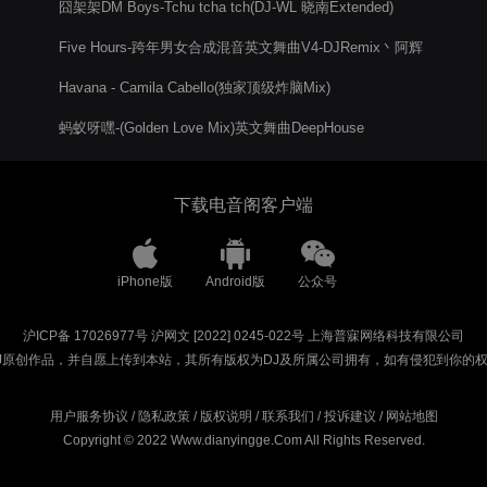
囧架架DM Boys-Tchu tcha tch(DJ-WL 晓南Extended)
Five Hours-跨年男女合成混音英文舞曲V4-DJRemix丶阿辉
Havana - Camila Cabello(独家顶级炸脑Mix)
蚂蚁呀嘿-(Golden Love Mix)英文舞曲DeepHouse
下载电音阁客户端
iPhone版
Android版
公众号
沪ICP备 17026977号
沪网文 [2022] 0245-022号
上海普寐网络科技有限公司
J原创作品，并自愿上传到本站，其所有版权为DJ及所属公司拥有，如有侵犯到你的
用户服务协议
/
隐私政策
/
版权说明
/
联系我们
/
投诉建议
/
网站地图
Copyright © 2022 Www.dianyingge.Com All Rights Reserved.