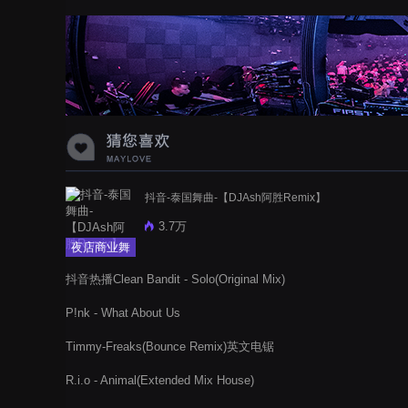
抖音-泰国舞曲-【DJAsh阿胜Remix】
3.7万
夜店商业舞
曲
抖音热播Clean Bandit - Solo(Original Mix)
P!nk - What About Us
Timmy-Freaks(Bounce Remix)英文电锯
R.i.o - Animal(Extended Mix House)