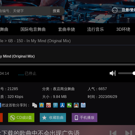
注册
/
登
搜索
业舞曲
国际电音舞曲
套曲串烧
流行音乐
3D环绕
le
>
6B - 150 - In My Mind (Original Mix)
My Mind (Original Mix)
已停止
 04:14
号：21285
分类：夜店商业舞曲
人气：6657
质：320 Kbps
大小：9.84 MB
时间：2023/06/29
把这首歌分享到：
CD或U盘
收藏歌曲
手机播放
:下载的歌曲中不会出现广告语