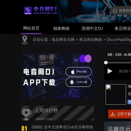
网站首页
独家舞曲
国潮中文DJ
夜店商
目前位置：
电音阁音乐网
>
夜店商业舞曲
>
Disco/HardSty
6B - 150 - In 
00:00 /
编
音
上周排行榜
立即下载
Dj细粒 全中文国粤语Club音乐黎明前
温馨提示