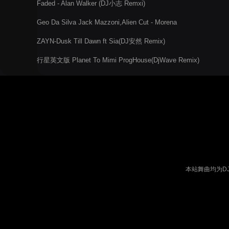
Faded - Alan Walker (DJ小志 Remxi)
Geo Da Silva Jack Mazzoni,Alien Cut - Morena
ZAYN-Dusk Till Dawn ft Sia(DJ安然 Remix)
行星英文版 Planet To Mimi ProgHouse(DjWave Remix)
本站舞曲均为D