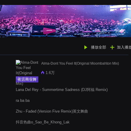
播放全部
加入播
Alma-Dont You Feel It(Original Moombahton Mix)
1.6万
夜店商业舞
曲
Lana Del Rey - Summertime Sadness (DJ阿福 Remix)
ra ba ba
Zhu - Faded (Version Five Remix)英文舞曲
抖音热曲o_Sao_Be_Khong_Lak