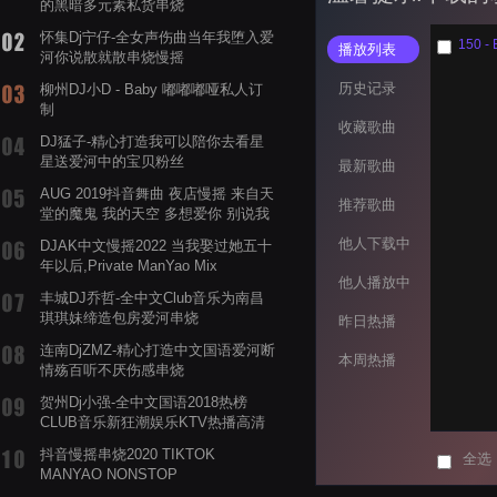
的黑暗多元素私货串烧
怀集Dj宁仔-全女声伤曲当年我堕入爱
150 -
播放列表
河你说散就散串烧慢摇
历史记录
柳州DJ小D - Baby 嘟嘟嘟哑私人订
制
收藏歌曲
DJ猛子-精心打造我可以陪你去看星
星送爱河中的宝贝粉丝
最新歌曲
AUG 2019抖音舞曲 夜店慢摇 来自天
推荐歌曲
堂的魔鬼 我的天空 多想爱你 别说我
的眼泪你无所谓 渡我不渡她
他人下载中
DJAK中文慢摇2022 当我娶过她五十
年以后,Private ManYao Mix
他人播放中
丰城DJ乔哲-全中文Club音乐为南昌
琪琪妹缔造包房爱河串烧
昨日热播
连南DjZMZ-精心打造中文国语爱河断
本周热播
情殇百听不厌伤感串烧
贺州Dj小强-全中文国语2018热榜
CLUB音乐新狂潮娱乐KTV热播高清
系列串烧
抖音慢摇串烧2020 TIKTOK
全选
MANYAO NONSTOP
POWERMIXFOR_ADRIANNE飞鸟和