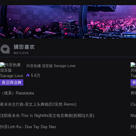
蝉爸爸妈妈爱存在夏天的风是想你的
声音啊
抖音热播 混音版 Savage Love
5.6万
夜店商业舞
曲
（俄系）Ratatatata
男唱
夜未央主打曲-英文上头舞曲(DJ安然 Remix)
Cl
沈阳夜未央-This Is Nightlife英文电音舞曲(抚顺Dj大圣)
Ma
抖音Linh Ku - Dua Tay Day Nao
抖