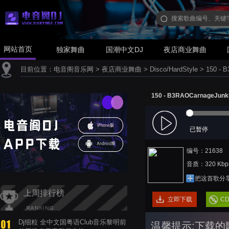
网站首页
独家舞曲
国潮中文DJ
夜店商业舞曲
目前位置：
电音阁音乐网
>
夜店商业舞曲
>
Disco/HardStyle
>
150 - 
150 - B3RAOCarnageJunkie
已暂停
编号：21638
音质：320 Kbp
把这首歌分
上周排行榜
立即下载
C
Dj细粒 全中文国粤语Club音乐黎明前
温馨提示:下载