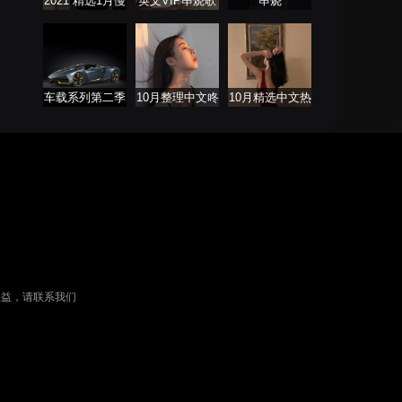
2021 精选1月慢
英文VIP串烧歌
串烧
歌连版音乐串烧
单
车载系列第二季
10月整理中文咚
10月精选中文热
鼓 ProgHouse
播舞曲
权益，请联系我们