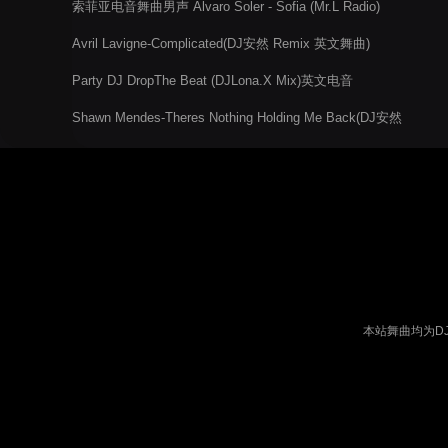
索菲亚电音舞曲男声 Alvaro Soler - Sofia (Mr.L Radio)
Avril Lavigne-Complicated(DJ安然 Remix 英文舞曲)
Party DJ DropThe Beat (DJLona.X Mix)英文电音
Shawn Mendes-Theres Nothing Holding Me Back(DJ安然
Remix)
本站舞曲均为D