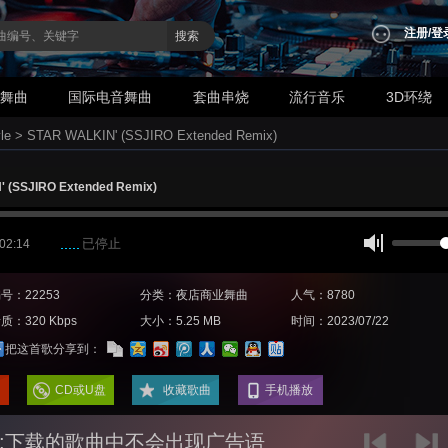
注册
/
登
搜索
业舞曲
国际电音舞曲
套曲串烧
流行音乐
3D环绕
le
>
STAR WALKIN' (SSJIRO Extended Remix)
 (SSJIRO Extended Remix)
已停止
 02:14
号：22253
分类：夜店商业舞曲
人气：8780
质：320 Kbps
大小：5.25 MB
时间：2023/07/22
把这首歌分享到：
CD或U盘
收藏歌曲
手机播放
:下载的歌曲中不会出现广告语