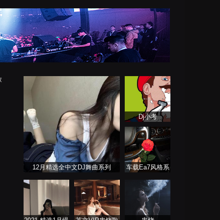
放
Dj小考
12月精选全中文DJ舞曲系列
车载Ea7风格系
列