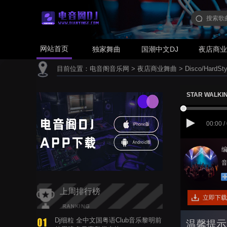
网站首页
独家舞曲
国潮中文DJ
夜店商
目前位置：
电音阁音乐网
>
夜店商业舞曲
>
Disco/HardSty
STAR WALKIN'
00:00 /
编
音
上周排行榜
立即下载
Dj细粒 全中文国粤语Club音乐黎明前
温馨提示