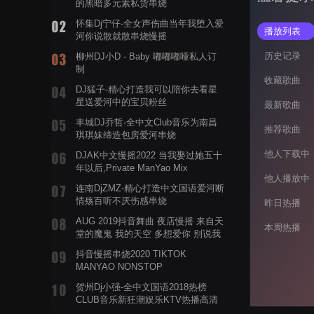
的黑暗多元素私货串烧
怀集Dj宁仔-全女声伤曲当年我堕入爱
播放列表
河你说散就散串烧慢摇
历史记录
柳州DJ小D - Baby 嘟嘟嘟哑私人订
制
收藏歌曲
DJ猛子-精心打造我可以陪你去看星
星送爱河中的宝贝粉丝
最新歌曲
丰城DJ乔哲-全中文Club音乐为南昌
推荐歌曲
琪琪妹缔造包房爱河串烧
他人下载中
DJAK中文慢摇2022 当我娶过她五十
年以后,Private ManYao Mix
他人播放中
连南DjZMZ-精心打造中文国语爱河断
情殇百听不厌伤感串烧
昨日热播
AUG 2019抖音舞曲 夜店慢摇 来自天
本周热播
堂的魔鬼 我的天空 多想爱你 别说我
的眼泪你无所谓 渡我不渡她
抖音慢摇串烧2020 TIKTOK
MANYAO NONSTOP
POWERMIXFOR_ADRIANNE飞鸟和
贺州Dj小强-全中文国语2018热榜
蝉爸爸妈妈爱存在夏天的风是想你的
CLUB音乐新狂潮娱乐KTV热播高清
声音啊
系列串烧