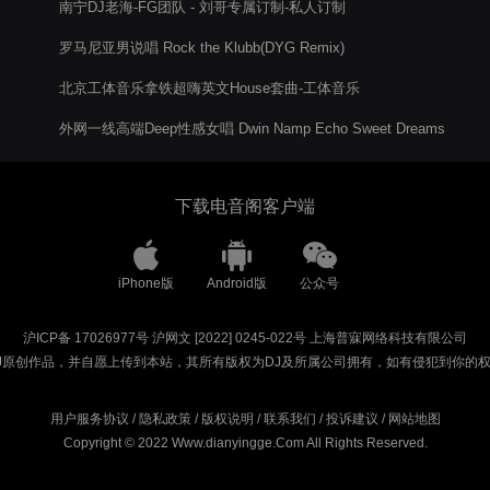
南宁DJ老海-FG团队 - 刘哥专属订制-私人订制
罗马尼亚男说唱 Rock the Klubb(DYG Remix)
北京工体音乐拿铁超嗨英文House套曲-工体音乐
外网一线高端Deep性感女唱 Dwin Namp Echo Sweet Dreams
下载电音阁客户端
iPhone版
Android版
公众号
沪ICP备 17026977号
沪网文 [2022] 0245-022号
上海普寐网络科技有限公司
J原创作品，并自愿上传到本站，其所有版权为DJ及所属公司拥有，如有侵犯到你的
用户服务协议
/
隐私政策
/
版权说明
/
联系我们
/
投诉建议
/
网站地图
Copyright © 2022 Www.dianyingge.Com All Rights Reserved.