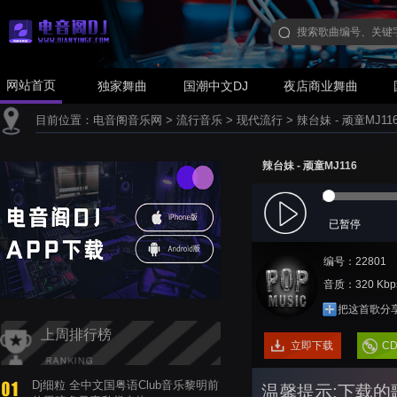
网站首页
独家舞曲
国潮中文DJ
夜店商业舞曲
目前位置：
电音阁音乐网
>
流行音乐
>
现代流行
>
辣台妹 - 顽童MJ11
辣台妹 - 顽童MJ116
已暂停
编号：22801
音质：320 Kbp
把这首歌分
上周排行榜
立即下载
C
Dj细粒 全中文国粤语Club音乐黎明前
温馨提示:下载