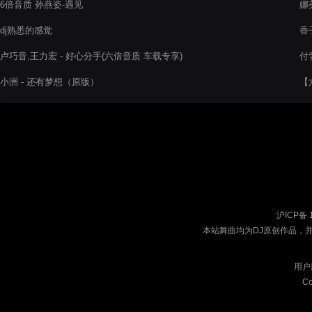
6倍音质 孙燕姿-遇见
娜
dj熟悉的感觉
香
卢巧音,王力宏 - 好心分手(六倍音质 车载专享)
付
小洲 - 还有梦想（原版）
【
沪ICP备 
本站舞曲均为DJ原创作品，
用户
Co