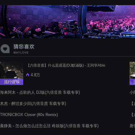
蝉爸爸妈妈爱存在夏天的风是想你的
声音啊
【六倍音质】什么是逍遥(DJ默涵版) - 王同学Able
4.8万
流行音乐
海来阿木 - 点歌的人 DJ版(六倍音质 车载专享)
小
木杰 - 醉过多少回(六倍音质 车载专享)
【
TRONICBOX Closer (80s Remix)
【
黄静美 - 怎么做怎么过怎么活 咚鼓版(六倍音质 车载专享)
唐