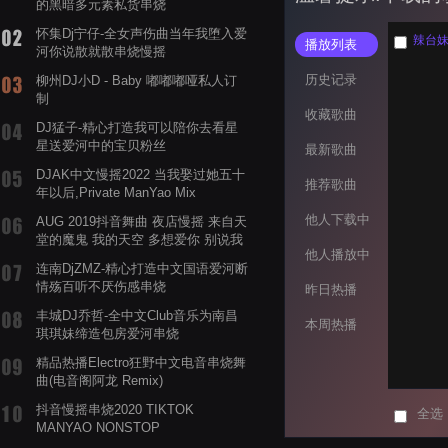
的黑暗多元素私货串烧
怀集Dj宁仔-全女声伤曲当年我堕入爱
辣台妹 
播放列表
河你说散就散串烧慢摇
历史记录
柳州DJ小D - Baby 嘟嘟嘟哑私人订
制
收藏歌曲
DJ猛子-精心打造我可以陪你去看星
星送爱河中的宝贝粉丝
最新歌曲
DJAK中文慢摇2022 当我娶过她五十
推荐歌曲
年以后,Private ManYao Mix
他人下载中
AUG 2019抖音舞曲 夜店慢摇 来自天
堂的魔鬼 我的天空 多想爱你 别说我
他人播放中
的眼泪你无所谓 渡我不渡她
连南DjZMZ-精心打造中文国语爱河断
情殇百听不厌伤感串烧
昨日热播
丰城DJ乔哲-全中文Club音乐为南昌
本周热播
琪琪妹缔造包房爱河串烧
精品热播Electro狂野中文电音串烧舞
曲(电音阁阿龙 Remix)
抖音慢摇串烧2020 TIKTOK
全选
MANYAO NONSTOP
POWERMIXFOR_ADRIANNE飞鸟和