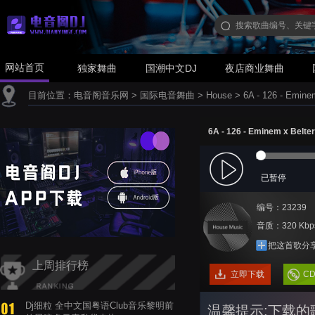
网站首页
独家舞曲
国潮中文DJ
夜店商业舞曲
目前位置：
电音阁音乐网
>
国际电音舞曲
>
House
>
6A - 126 - Emine
已暂停
编号：23239
音质：320 Kbp
把这首歌分
上周排行榜
立即下载
C
Dj细粒 全中文国粤语Club音乐黎明前
温馨提示:下载