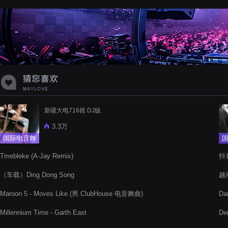
蝉爸爸妈妈爱存在夏天的风是想你的
声音啊
新疆大电716摇 DJ版
3.3万
国际电音舞
曲
Tmebleke (A-Jay Remix)
抖
（车载）Ding Dong Song
越南
Maroon 5 - Moves Like (男 ClubHouse 电音舞曲)
Da
Millennium Time - Garth East
De