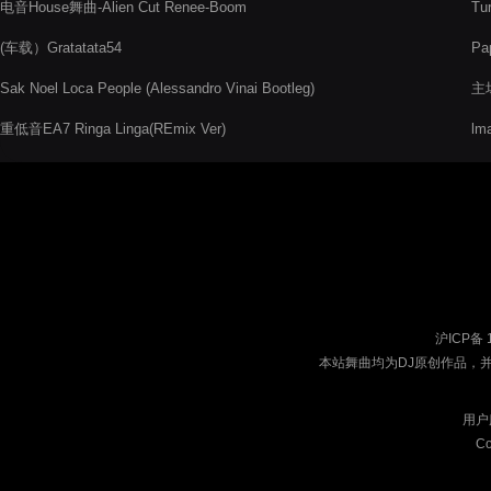
电音House舞曲-Alien Cut Renee-Boom
Tur
(车载）Gratatata54
Pap
Sak Noel Loca People (Alessandro Vinai Bootleg)
主
重低音EA7 Ringa Linga(REmix Ver)
lm
沪ICP备 
本站舞曲均为DJ原创作品，
用户
Co