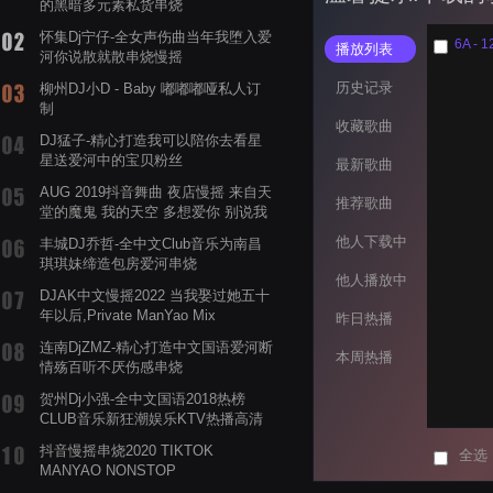
的黑暗多元素私货串烧
怀集Dj宁仔-全女声伤曲当年我堕入爱
播放列表
河你说散就散串烧慢摇
历史记录
柳州DJ小D - Baby 嘟嘟嘟哑私人订
制
收藏歌曲
DJ猛子-精心打造我可以陪你去看星
星送爱河中的宝贝粉丝
最新歌曲
AUG 2019抖音舞曲 夜店慢摇 来自天
推荐歌曲
堂的魔鬼 我的天空 多想爱你 别说我
的眼泪你无所谓 渡我不渡她
他人下载中
丰城DJ乔哲-全中文Club音乐为南昌
琪琪妹缔造包房爱河串烧
他人播放中
DJAK中文慢摇2022 当我娶过她五十
年以后,Private ManYao Mix
昨日热播
连南DjZMZ-精心打造中文国语爱河断
本周热播
情殇百听不厌伤感串烧
贺州Dj小强-全中文国语2018热榜
CLUB音乐新狂潮娱乐KTV热播高清
系列串烧
抖音慢摇串烧2020 TIKTOK
全选
MANYAO NONSTOP
POWERMIXFOR_ADRIANNE飞鸟和