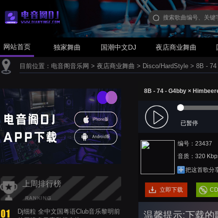
网站首页
独家舞曲
国潮中文DJ
夜店商业舞曲
目前位置：
电音阁音乐网
>
夜店商业舞曲
>
Disco/HardStyle
>
8B - 74
8B - 74 - G4bby × Himbeere!
已暂停
编号：23437
音质：320 Kbp
把这首歌分
上周排行榜
立即下载
C
Dj细粒 全中文国粤语Club音乐黎明前
温馨提示:下载