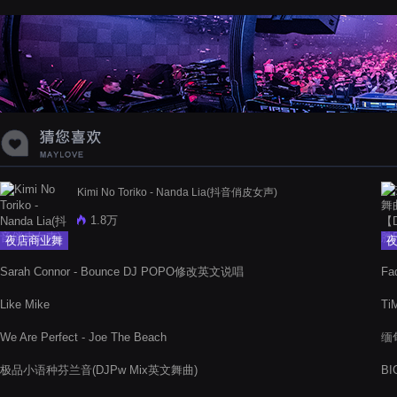
蝉爸爸妈妈爱存在夏天的风是想你的
声音啊
Kimi No Toriko - Nanda Lia(抖音俏皮女声)
1.8万
夜店商业舞
曲
Sarah Connor - Bounce DJ POPO修改英文说唱
Fa
Like Mike
Ti
We Are Perfect - Joe The Beach
缅
极品小语种芬兰音(DJPw Mix英文舞曲)
BI