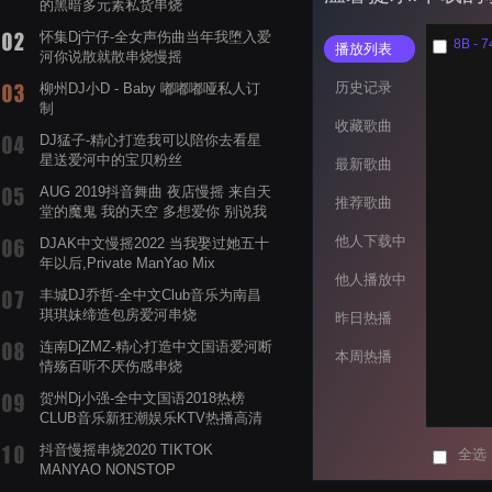
的黑暗多元素私货串烧
怀集Dj宁仔-全女声伤曲当年我堕入爱
8B - 7
播放列表
河你说散就散串烧慢摇
历史记录
柳州DJ小D - Baby 嘟嘟嘟哑私人订
制
收藏歌曲
DJ猛子-精心打造我可以陪你去看星
星送爱河中的宝贝粉丝
最新歌曲
AUG 2019抖音舞曲 夜店慢摇 来自天
推荐歌曲
堂的魔鬼 我的天空 多想爱你 别说我
的眼泪你无所谓 渡我不渡她
他人下载中
DJAK中文慢摇2022 当我娶过她五十
年以后,Private ManYao Mix
他人播放中
丰城DJ乔哲-全中文Club音乐为南昌
琪琪妹缔造包房爱河串烧
昨日热播
连南DjZMZ-精心打造中文国语爱河断
本周热播
情殇百听不厌伤感串烧
贺州Dj小强-全中文国语2018热榜
CLUB音乐新狂潮娱乐KTV热播高清
系列串烧
抖音慢摇串烧2020 TIKTOK
全选
MANYAO NONSTOP
POWERMIXFOR_ADRIANNE飞鸟和