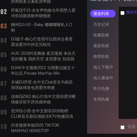
的黑暗多元素私货串烧
怀集Dj宁仔-全女声伤曲当年我堕入爱
魏佳艺 
播放列表
河你说散就散串烧慢摇
历史记录
柳州DJ小D - Baby 嘟嘟嘟哑私人订
制
收藏歌曲
DJ猛子-精心打造我可以陪你去看星
星送爱河中的宝贝粉丝
最新歌曲
AUG 2019抖音舞曲 夜店慢摇 来自天
推荐歌曲
堂的魔鬼 我的天空 多想爱你 别说我
的眼泪你无所谓 渡我不渡她
他人下载中
DJAK中文慢摇2022 当我娶过她五十
年以后,Private ManYao Mix
他人播放中
丰城DJ乔哲-全中文Club音乐为南昌
琪琪妹缔造包房爱河串烧
昨日热播
连南DjZMZ-精心打造中文国语爱河断
本周热播
情殇百听不厌伤感串烧
贺州Dj小强-全中文国语2018热榜
CLUB音乐新狂潮娱乐KTV热播高清
系列串烧
抖音慢摇串烧2020 TIKTOK
全选
MANYAO NONSTOP
POWERMIXFOR_ADRIANNE飞鸟和