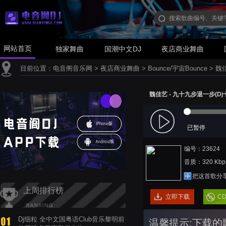
网站首页
独家舞曲
国潮中文DJ
夜店商业舞曲
目前位置：
电音阁音乐网
>
夜店商业舞曲
>
Bounce/宇宙Bounce
>
魏佳
魏佳艺 - 九十九步退一步(Dj十三 
已暂停
编号：23624
音质：320 Kbp
把这首歌分
上周排行榜
立即下载
C
Dj细粒 全中文国粤语Club音乐黎明前
温馨提示:下载