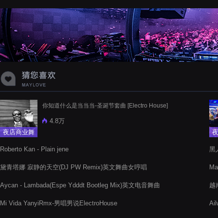
蝉爸爸妈妈爱存在夏天的风是想你的
声音啊
你知道什么是当当当-圣诞节套曲 [Electro House]
4.8万
夜店商业舞
曲
Roberto Kan - Plain jene
黑人
黛青塔娜 寂静的天空(DJ PW Remix)英文舞曲女哼唱
Ma
Aycan - Lambada(Espe Ydddt Bootleg Mix)英文电音舞曲
越南
Mi Vida YanyiRmx-男唱男说ElectroHouse
Ai