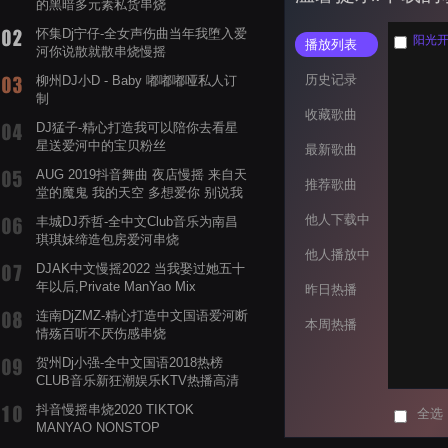
的黑暗多元素私货串烧
怀集Dj宁仔-全女声伤曲当年我堕入爱
阳光开朗
播放列表
河你说散就散串烧慢摇
历史记录
柳州DJ小D - Baby 嘟嘟嘟哑私人订
制
收藏歌曲
DJ猛子-精心打造我可以陪你去看星
星送爱河中的宝贝粉丝
最新歌曲
AUG 2019抖音舞曲 夜店慢摇 来自天
推荐歌曲
堂的魔鬼 我的天空 多想爱你 别说我
的眼泪你无所谓 渡我不渡她
他人下载中
丰城DJ乔哲-全中文Club音乐为南昌
琪琪妹缔造包房爱河串烧
他人播放中
DJAK中文慢摇2022 当我娶过她五十
年以后,Private ManYao Mix
昨日热播
连南DjZMZ-精心打造中文国语爱河断
本周热播
情殇百听不厌伤感串烧
贺州Dj小强-全中文国语2018热榜
CLUB音乐新狂潮娱乐KTV热播高清
系列串烧
抖音慢摇串烧2020 TIKTOK
全选
MANYAO NONSTOP
POWERMIXFOR_ADRIANNE飞鸟和