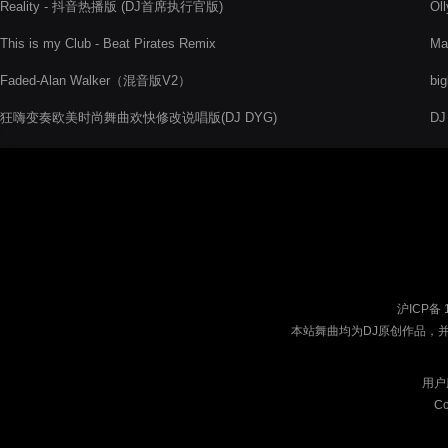
Reality - 抖音热播版 (DJ首席执行官版)
Ol
This is my Club - Beat Pirates Remix
Ma
Ele
Faded-Alan Walker（混音版V2）
bi
狂嗨变奏欧美时尚舞曲欢快修改说唱版(DJ DYG)
D
沪ICP备 
本站舞曲均为DJ原创作品，
用户
Co