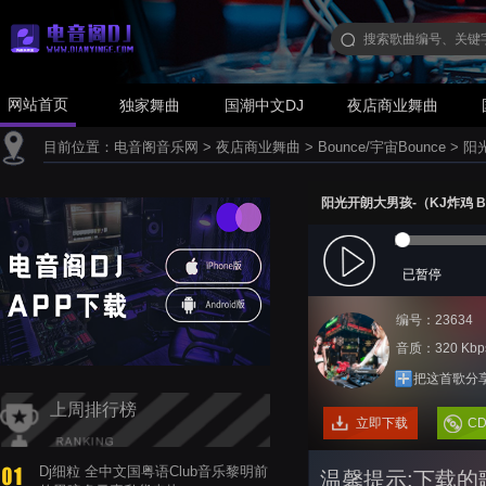
网站首页
独家舞曲
国潮中文DJ
夜店商业舞曲
目前位置：
电音阁音乐网
>
夜店商业舞曲
>
Bounce/宇宙Bounce
>
阳光
阳光开朗大男孩-（KJ炸鸡 Boo
已暂停
编号：23634
音质：320 Kbp
把这首歌分
上周排行榜
立即下载
C
Dj细粒 全中文国粤语Club音乐黎明前
温馨提示:下载