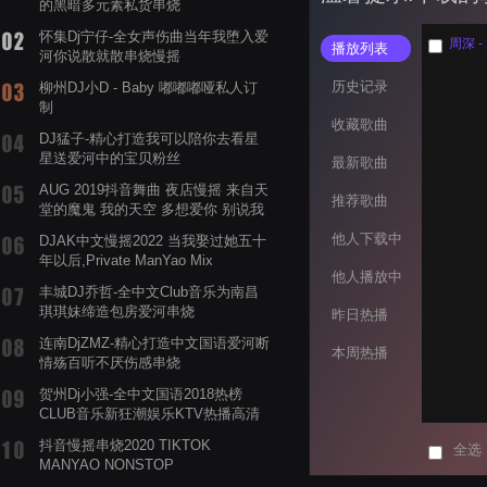
的黑暗多元素私货串烧
怀集Dj宁仔-全女声伤曲当年我堕入爱
周深 - 
播放列表
河你说散就散串烧慢摇
历史记录
柳州DJ小D - Baby 嘟嘟嘟哑私人订
制
收藏歌曲
DJ猛子-精心打造我可以陪你去看星
星送爱河中的宝贝粉丝
最新歌曲
AUG 2019抖音舞曲 夜店慢摇 来自天
推荐歌曲
堂的魔鬼 我的天空 多想爱你 别说我
的眼泪你无所谓 渡我不渡她
他人下载中
DJAK中文慢摇2022 当我娶过她五十
年以后,Private ManYao Mix
他人播放中
丰城DJ乔哲-全中文Club音乐为南昌
琪琪妹缔造包房爱河串烧
昨日热播
连南DjZMZ-精心打造中文国语爱河断
本周热播
情殇百听不厌伤感串烧
贺州Dj小强-全中文国语2018热榜
CLUB音乐新狂潮娱乐KTV热播高清
系列串烧
抖音慢摇串烧2020 TIKTOK
全选
MANYAO NONSTOP
POWERMIXFOR_ADRIANNE飞鸟和