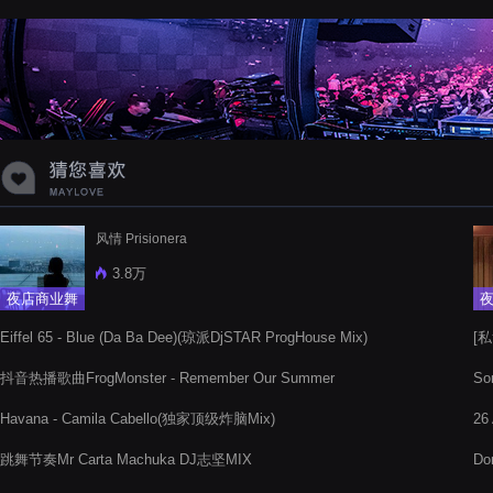
蝉爸爸妈妈爱存在夏天的风是想你的
声音啊
风情 Prisionera
3.8万
夜店商业舞
曲
Eiffel 65 - Blue (Da Ba Dee)(琼派DjSTAR ProgHouse Mix)
[私
抖音热播歌曲FrogMonster - Remember Our Summer
So
Havana - Camila Cabello(独家顶级炸脑Mix)
26
跳舞节奏Mr Carta Machuka DJ志坚MIX
Do