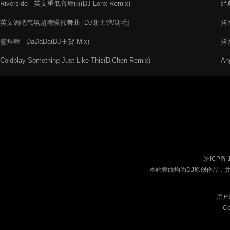
Riverside - 英文重低音舞曲(DJ Lonx Remix)
经典
英文酒吧气氛超嗨慢摇舞曲 [DJ谢天铧/谢毛]
抖音
鳌拜舞 - DaDaDa(DJ王贺 Mix)
抖音
Coldplay-Something Just Like This(DjChen Remix)
An
沪ICP备 
本站舞曲均为DJ原创作品，
用户
Co