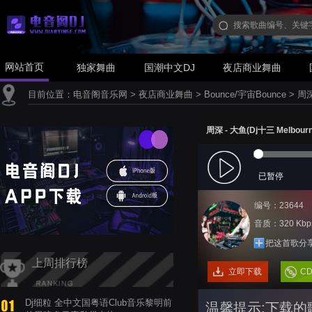
网站首页
独家舞曲
国潮中文DJ
夜店商业舞曲
目前位置：
电音阁音乐网
>
夜店商业舞曲
>
Bounce/宇宙Bounce
>
周深
周深 - 大鱼(Dj十三 Melbourn
已暂停
编号：23644
音质：320 Kbp
把这首歌分
上周排行榜
立即下载
C
Dj细粒 全中文国粤语Club音乐黎明前
温馨提示:下载