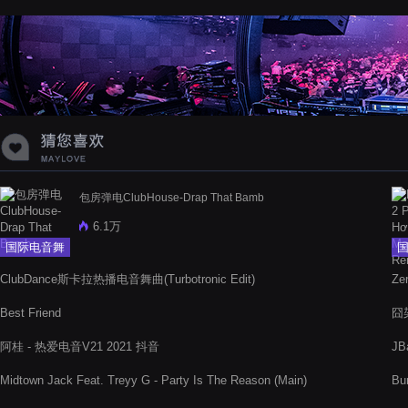
蝉爸爸妈妈爱存在夏天的风是想你的
声音啊
包房弹电ClubHouse-Drap That Bamb
6.1万
国际电音舞
曲
ClubDance斯卡拉热播电音舞曲(Turbotronic Edit)
Ze
Best Friend
囧架
阿桂 - 热爱电音V21 2021 抖音
JB
Midtown Jack Feat. Treyy G - Party Is The Reason (Main)
Bu