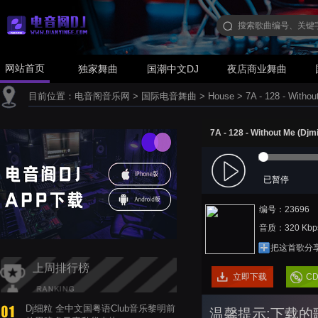
网站首页
独家舞曲
国潮中文DJ
夜店商业舞曲
目前位置：
电音阁音乐网
>
国际电音舞曲
>
House
>
7A - 128 - Withou
7A - 128 - Without Me (Djmi
已暂停
编号：23696
音质：320 Kbp
把这首歌分
上周排行榜
立即下载
C
Dj细粒 全中文国粤语Club音乐黎明前
温馨提示:下载