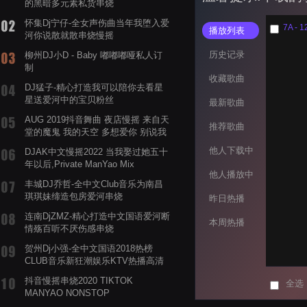
的黑暗多元素私货串烧
怀集Dj宁仔-全女声伤曲当年我堕入爱
7A - 1
播放列表
河你说散就散串烧慢摇
历史记录
柳州DJ小D - Baby 嘟嘟嘟哑私人订
制
收藏歌曲
DJ猛子-精心打造我可以陪你去看星
星送爱河中的宝贝粉丝
最新歌曲
AUG 2019抖音舞曲 夜店慢摇 来自天
推荐歌曲
堂的魔鬼 我的天空 多想爱你 别说我
的眼泪你无所谓 渡我不渡她
他人下载中
DJAK中文慢摇2022 当我娶过她五十
年以后,Private ManYao Mix
他人播放中
丰城DJ乔哲-全中文Club音乐为南昌
琪琪妹缔造包房爱河串烧
昨日热播
连南DjZMZ-精心打造中文国语爱河断
本周热播
情殇百听不厌伤感串烧
贺州Dj小强-全中文国语2018热榜
CLUB音乐新狂潮娱乐KTV热播高清
系列串烧
抖音慢摇串烧2020 TIKTOK
全选
MANYAO NONSTOP
POWERMIXFOR_ADRIANNE飞鸟和