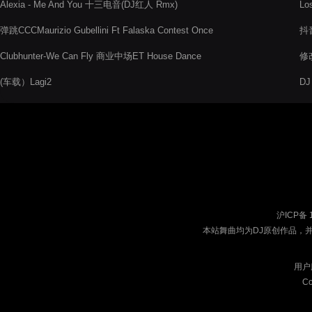
Alexia - Me And You 十三电音(DJ红人 Rmx)
Lo
弹跳CCCMaurizio Gubellini Ft Falaska Contest Once
抖音
Again(Maurizio Gubellin)
Clubhunter-We Can Fly 商业中场ET House Dance
修改
(车载）Lagi2
DJ
Bo
沪ICP备 
本站舞曲均为DJ原创作品，
用户
Co