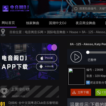
网站首页
独家舞曲
国潮中文DJ
夜店商业舞曲
目前位置：
电音阁音乐网
>
国际电音舞曲
>
House
>
8A - 125 - Aless
8A - 125 - Alesso, Katy Pe
已暂停
编号：23699
音质：320 Kbp
把这首歌分
上周排行榜
立即下载
C
Dj细粒 全中文国粤语Club音乐黎明前
温馨提示:下载