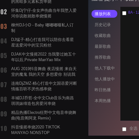
的黑暗多元素私货串烧
怀集Dj宁仔-全女声伤曲当年我堕入爱
8A - 1
播放列表
河你说散就散串烧慢摇
历史记录
柳州DJ小D - Baby 嘟嘟嘟哑私人订
制
收藏歌曲
DJ猛子-精心打造我可以陪你去看星
星送爱河中的宝贝粉丝
最新歌曲
DJAK中文慢摇2022 当我娶过她五十
推荐歌曲
年以后,Private ManYao Mix
他人下载中
AUG 2019抖音舞曲 夜店慢摇 来自天
堂的魔鬼 我的天空 多想爱你 别说我
他人播放中
的眼泪你无所谓 渡我不渡她
连南DjZMZ-精心打造中文国语爱河断
情殇百听不厌伤感串烧
昨日热播
丰城DJ乔哲-全中文Club音乐为南昌
本周热播
琪琪妹缔造包房爱河串烧
精品热播Electro狂野中文电音串烧舞
曲(电音阁阿龙 Remix)
抖音慢摇串烧2020 TIKTOK
全选
MANYAO NONSTOP
POWERMIXFOR_ADRIANNE飞鸟和