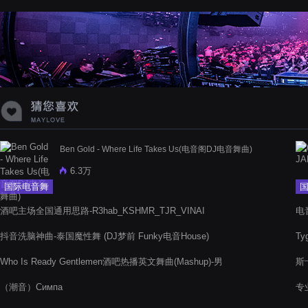
蝉爸爸妈妈爱存在夏天的风是想你的
声音啊
Ben Gold - Where Life Takes Us(电音阁DJ电音舞曲)
6.3万
国际电音舞
曲
酒吧主场全国通用思路-R3hab_KSHMR_TJR_VINAI
电音
抖音洗脑神曲-泰国魔性舞 (DJ梦前 Funky电音House)
Ty
Who Is Ready Gentlemen酒吧热播英文舞曲(Mashup)-男
斯卡
ElectroHouse
（潮音）Симпа
专业
Re