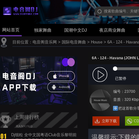
网站首页
独家舞曲
国潮中文DJ
夜店商业舞曲
目前位置：
电音阁音乐网
>
国际电音舞曲
>
House
>
6A - 124 - Havan
6A - 124 - Havana (JOHN L
已暂停
编号：23700
音质：320 Kbp
把这首歌分
上周排行榜
立即下载
C
Dj细粒 全中文国粤语Club音乐黎明前
温馨提示:下载