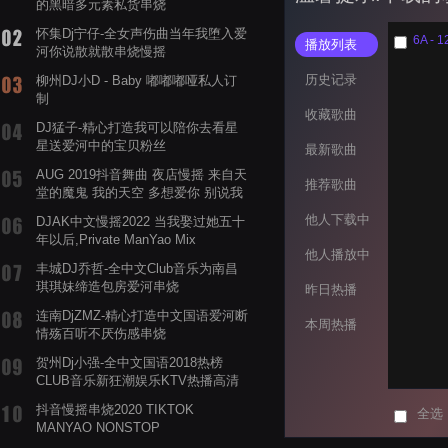
的黑暗多元素私货串烧
怀集Dj宁仔-全女声伤曲当年我堕入爱
6A - 1
播放列表
河你说散就散串烧慢摇
历史记录
柳州DJ小D - Baby 嘟嘟嘟哑私人订
制
收藏歌曲
DJ猛子-精心打造我可以陪你去看星
星送爱河中的宝贝粉丝
最新歌曲
AUG 2019抖音舞曲 夜店慢摇 来自天
推荐歌曲
堂的魔鬼 我的天空 多想爱你 别说我
的眼泪你无所谓 渡我不渡她
他人下载中
DJAK中文慢摇2022 当我娶过她五十
年以后,Private ManYao Mix
他人播放中
丰城DJ乔哲-全中文Club音乐为南昌
琪琪妹缔造包房爱河串烧
昨日热播
连南DjZMZ-精心打造中文国语爱河断
本周热播
情殇百听不厌伤感串烧
贺州Dj小强-全中文国语2018热榜
CLUB音乐新狂潮娱乐KTV热播高清
系列串烧
抖音慢摇串烧2020 TIKTOK
全选
MANYAO NONSTOP
POWERMIXFOR_ADRIANNE飞鸟和