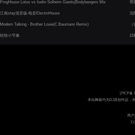
ProgHouse Lotus vs Iselin Solheim Giants(Bodybangers Mix
带
Extended)
江南stay混音版-电音ElectroHouse
沈
Modern Talking - Brother Louie(C.Baumann Remix)
（
轻快小节奏
15
沪ICP备 
本站舞曲均为DJ原创作品，
用户
Co