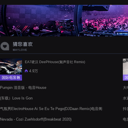
蝉爸爸妈妈爱存在夏天的风是想你的
声音啊
EA7硬汉 DeePHouse(魅声音社 Remix)
4.9万
国际电音舞
曲
Pumpin 混音版 - 电音House
大电
(车载）Love Is Gon
水遁
气氛男ElectroHouse Ai Se Eu Te Pego(DJDaan Remix)电音阁
抖
舞曲网
Nevada - Cozi Zuehlsdorff(Breakbeat 2020)
电音