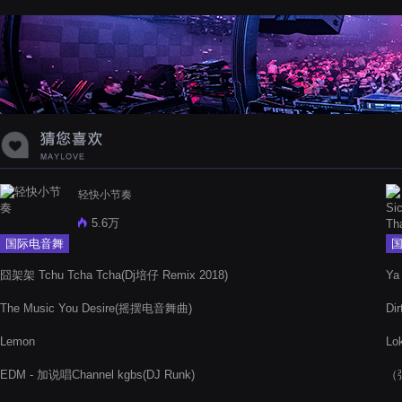
蝉爸爸妈妈爱存在夏天的风是想你的
声音啊
轻快小节奏
5.6万
国际电音舞
曲
囧架架 Tchu Tcha Tcha(Dj培仔 Remix 2018)
Ya
The Music You Desire(摇摆电音舞曲)
Dir
Lemon
Lo
EDM - 加说唱Channel kgbs(DJ Runk)
（弹