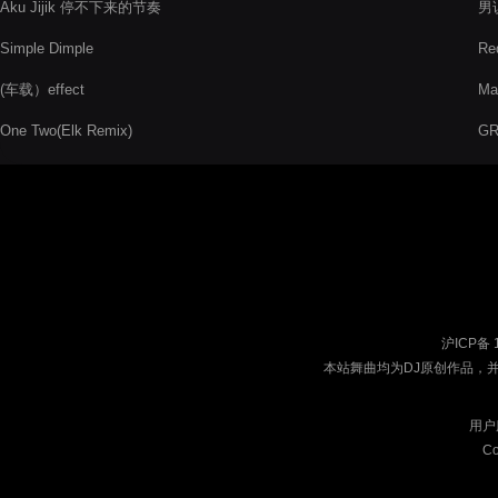
Aku Jijik 停不下来的节奏
男说
Simple Dimple
Re
(车载）effect
Ma
One Two(Elk Remix)
G
沪ICP备 
本站舞曲均为DJ原创作品，
用户
Co