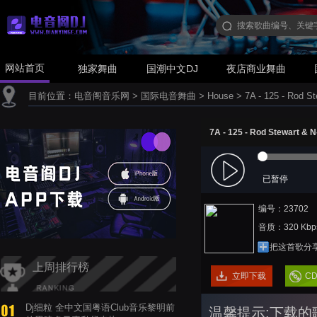
网站首页
独家舞曲
国潮中文DJ
夜店商业舞曲
目前位置：
电音阁音乐网
>
国际电音舞曲
>
House
>
7A - 125 - Rod S
7A - 125 - Rod Stewart & 
已暂停
编号：23702
音质：320 Kbp
把这首歌分
上周排行榜
立即下载
C
Dj细粒 全中文国粤语Club音乐黎明前
温馨提示:下载