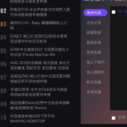
的黑暗多元素私货串烧
怀集Dj宁仔-全女声伤曲当年我堕入爱
播放列表
河你说散就散串烧慢摇
历史记录
柳州DJ小D - Baby 嘟嘟嘟哑私人订
制
收藏歌曲
DJ猛子-精心打造我可以陪你去看星
星送爱河中的宝贝粉丝
最新歌曲
DJAK中文慢摇2022 当我娶过她五十
推荐歌曲
年以后,Private ManYao Mix
他人下载中
AUG 2019抖音舞曲 夜店慢摇 来自天
堂的魔鬼 我的天空 多想爱你 别说我
他人播放中
的眼泪你无所谓 渡我不渡她
连南DjZMZ-精心打造中文国语爱河断
情殇百听不厌伤感串烧
昨日热播
丰城DJ乔哲-全中文Club音乐为南昌
本周热播
琪琪妹缔造包房爱河串烧
精品热播Electro狂野中文电音串烧舞
曲(电音阁阿龙 Remix)
抖音慢摇串烧2020 TIKTOK
全选
MANYAO NONSTOP
POWERMIXFOR_ADRIANNE飞鸟和