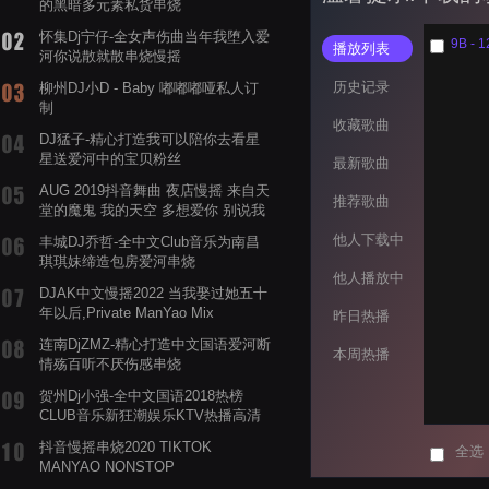
的黑暗多元素私货串烧
怀集Dj宁仔-全女声伤曲当年我堕入爱
播放列表
河你说散就散串烧慢摇
历史记录
柳州DJ小D - Baby 嘟嘟嘟哑私人订
制
收藏歌曲
DJ猛子-精心打造我可以陪你去看星
星送爱河中的宝贝粉丝
最新歌曲
AUG 2019抖音舞曲 夜店慢摇 来自天
推荐歌曲
堂的魔鬼 我的天空 多想爱你 别说我
的眼泪你无所谓 渡我不渡她
他人下载中
丰城DJ乔哲-全中文Club音乐为南昌
琪琪妹缔造包房爱河串烧
他人播放中
DJAK中文慢摇2022 当我娶过她五十
年以后,Private ManYao Mix
昨日热播
连南DjZMZ-精心打造中文国语爱河断
本周热播
情殇百听不厌伤感串烧
贺州Dj小强-全中文国语2018热榜
CLUB音乐新狂潮娱乐KTV热播高清
系列串烧
抖音慢摇串烧2020 TIKTOK
全选
MANYAO NONSTOP
POWERMIXFOR_ADRIANNE飞鸟和