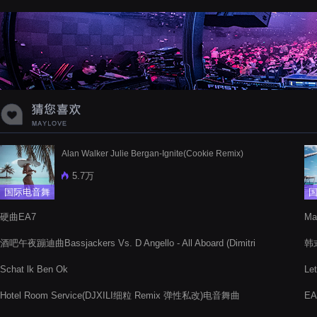
蝉爸爸妈妈爱存在夏天的风是想你的
声音啊
Alan Walker Julie Bergan-Ignite(Cookie Remix)
5.7万
国际电音舞
曲
硬曲EA7
M
酒吧午夜蹦迪曲Bassjackers Vs. D Angello - All Aboard (Dimitri
韩式
Vegas Like Mike Edit)
Schat lk Ben Ok
Le
Hotel Room Service(DJXILI细粒 Remix 弹性私改)电音舞曲
EA