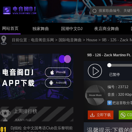
网站首页
独家舞曲
国潮中文DJ
夜店商业舞曲
目前位置：
电音阁音乐网
>
国际电音舞曲
>
House
>
9B - 126 - Zack 
9B - 126 - Zack Martino Ft
已暂停
编号：23712
音质：320 Kbp
把这首歌分
上周排行榜
立即下载
C
Dj细粒 全中文国粤语Club音乐黎明前
温馨提示:下载