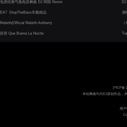
包房经典气氛电音舞曲 DJ 阿阳 Remix
DJ
Bo
EA7 DropTheBass车载精品
酒吧
Rebirth(Official Rebirth Anthem)
（
苏荷 Que Buena La Noche
Tu
沪ICP备 
本站舞曲均为DJ原创作品，
用户
Co