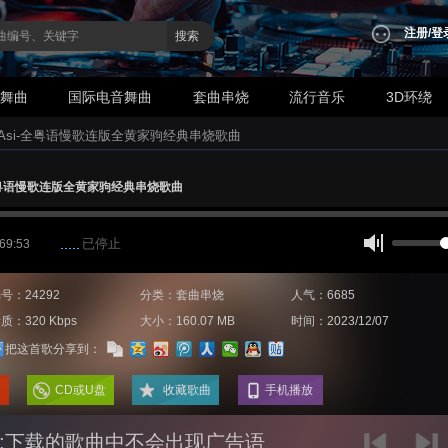
注册
/
登
搜索
业舞曲
国际电音舞曲
套曲串烧
流行音乐
3D环绕
jAsi-全粤语慢歌连版全黄家驹经典串烧歌曲
-全粤语慢歌连版全黄家驹经典串烧歌曲
已停止
 69:53
号：24292
分类：套曲串烧
人气：6685
质：320 Kbps
大小：160.07 MB
时间：2023/12/07
把这首歌分享到：
CD或U盘
收藏歌曲
手机播放
:下载的歌曲中不会出现广告语