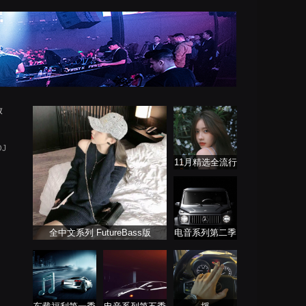
放
J
11月精选全流行
慢歌连版
全中文系列 FutureBass版
电音系列第二季