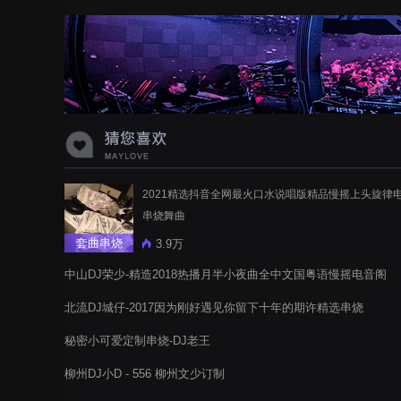
蝉爸爸妈妈爱存在夏天的风是想你的
声音啊
2021精选抖音全网最火口水说唱版精品慢摇上头旋律
串烧舞曲
套曲串烧
3.9万
中山DJ荣少-精造2018热播月半小夜曲全中文国粤语慢摇电音阁
串烧
北流DJ城仔-2017因为刚好遇见你留下十年的期许精选串烧
秘密小可爱定制串烧-DJ老王
柳州DJ小D - 556 柳州文少订制