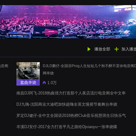
播放全部
加入播
电音阁
DJLD鹏仔-全国语Prog人生短短几个秋不醉不罢休电音阁D
网串烧
套曲串烧
1.0万
南昌DJ阿飞-2018热曲强力打造那个人夜店流行电音阁全中文串
烧送饶松松生日
DJ九嗨-沈阳商业大迪吧加快超嗨全英文慢摇节奏舞台串烧
罗定DJ健仔-全中文全国语2018热榜CIub音乐祝慧琪生日快乐气
氛串烧
岑溪DJ安仔-2017全力打造平凡之路给Djxiaoyu一张串烧碟