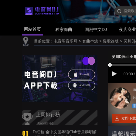
网站首页
独家舞曲
国潮中文DJ
夜店商
目前位置：
电音阁音乐网
>
套曲串烧
>
慢歌连版
>
吴川D
吴川DjAsi
00:00 /
编
音
上周排行榜
立即下载
Dj细粒 全中文国粤语Club音乐黎明前
温馨提示