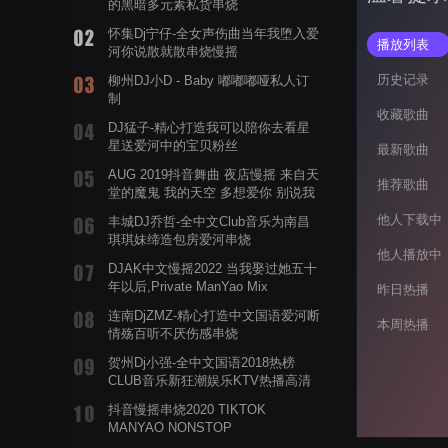
的黑暗多元素私货串烧
怀集Dj宁仔-全女声伤曲当年我堕入爱
播放列表
河你说散就散串烧慢摇
历史记录
柳州DJ小D - Baby 嘟嘟嘟哑私人订
制
收藏歌曲
DJ猛子-精心打造我可以陪你去看星
星送爱河中的宝贝粉丝
最新歌曲
AUG 2019抖音舞曲 夜店慢摇 来自天
推荐歌曲
堂的魔鬼 我的天空 多想爱你 别说我
的眼泪你无所谓 渡我不渡她
他人下载中
丰城DJ乔哲-全中文Club音乐为南昌
琪琪妹缔造包房爱河串烧
他人播放中
DJAK中文慢摇2022 当我娶过她五十
年以后,Private ManYao Mix
昨日热播
连南DjZMZ-精心打造中文国语爱河断
本周热播
情殇百听不厌伤感串烧
贺州Dj小强-全中文国语2018热榜
CLUB音乐新狂潮娱乐KTV热播高清
系列串烧
抖音慢摇串烧2020 TIKTOK
MANYAO NONSTOP
POWERMIXFOR_ADRIANNE飞鸟和