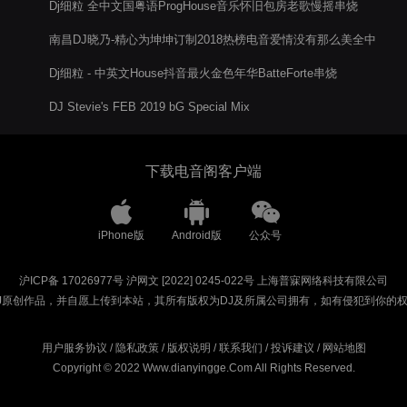
Dj细粒 全中文国粤语ProgHouse音乐怀旧包房老歌慢摇串烧
南昌DJ晓乃-精心为坤坤订制2018热榜电音爱情没有那么美全中
文包房嗨曲电音阁串烧
Dj细粒 - 中英文House抖音最火金色年华BatteForte串烧
DJ Stevie's FEB 2019 bG Special Mix
下载电音阁客户端
iPhone版
Android版
公众号
沪ICP备 17026977号
沪网文 [2022] 0245-022号
上海普寐网络科技有限公司
J原创作品，并自愿上传到本站，其所有版权为DJ及所属公司拥有，如有侵犯到你的
用户服务协议
/
隐私政策
/
版权说明
/
联系我们
/
投诉建议
/
网站地图
Copyright © 2022 Www.dianyingge.Com All Rights Reserved.