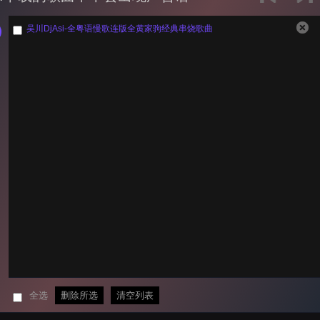
吴川DjAsi-全粤语慢歌连版全黄家驹经典串烧歌曲
全选
删除所选
清空列表