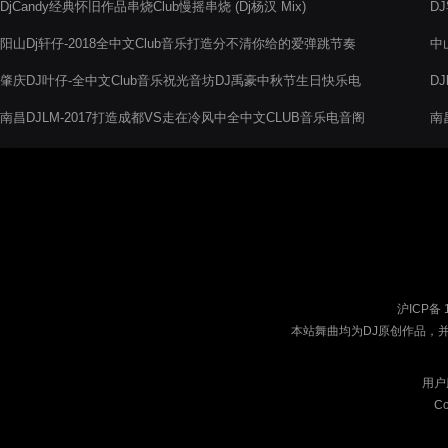
DjCandy经典怀旧作品串烧Club慢摇串烧 (Dj杨汉 Mix)
D
阳山Dj轩仔-2018全中文Club音乐打造分不清你给的爱弹跳节奏
中
电音阁串烧舞曲
音
肇庆DJ叶仔-全中文Club音乐祝光音坊DJ禹豪中秋节生日快乐电
D
音阁串烧
烧
南昌DJLM-2017打造成都VS走在冷风中全中文CLUB音乐电音阁
南
串烧舞曲
摇
沪ICP备 
本站舞曲均为DJ原创作品，
用户
Co