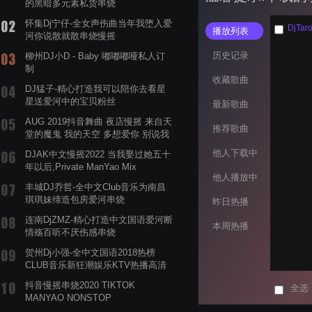
的黑暗多元素私货串烧
怀集Dj宁仔-全女声伤曲当年我堕入爱
DjT
播放列表
河你说散就散串烧慢摇
历史记录
柳州DJ小D - Baby 嘟嘟嘟哑私人订
制
收藏歌曲
DJ猛子-精心打造我可以陪你去看星
星送爱河中的宝贝粉丝
最新歌曲
AUG 2019抖音舞曲 夜店慢摇 来自天
推荐歌曲
堂的魔鬼 我的天空 多想爱你 别说我
的眼泪你无所谓 渡我不渡她
他人下载中
DJAK中文慢摇2022 当我娶过她五十
年以后,Private ManYao Mix
他人播放中
丰城DJ乔哲-全中文Club音乐为南昌
琪琪妹缔造包房爱河串烧
昨日热播
连南DjZMZ-精心打造中文国语爱河断
本周热播
情殇百听不厌伤感串烧
贺州Dj小强-全中文国语2018热榜
CLUB音乐新狂潮娱乐KTV热播高清
系列串烧
抖音慢摇串烧2020 TIKTOK
全选
MANYAO NONSTOP
POWERMIXFOR_ADRIANNE飞鸟和