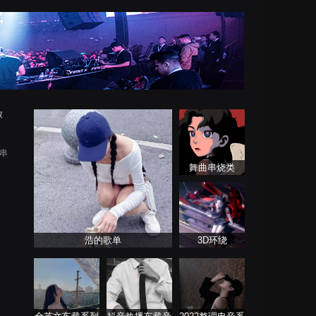
放
摇串
舞曲串烧类
浩的歌单
3D环绕