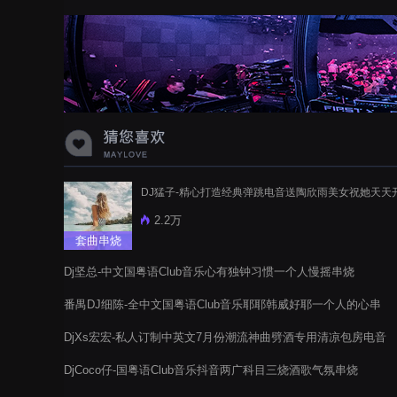
DJ猛子-精心打造经典弹跳电音送陶欣雨美女祝她天天
2.2万
套曲串烧
Dj坚总-中文国粤语Club音乐心有独钟习惯一个人慢摇串烧
番禺DJ细陈-全中文国粤语Club音乐耶耶韩威好耶一个人的心串
烧
DjXs宏宏-私人订制中英文7月份潮流神曲劈酒专用清凉包房电音
阁串烧
DjCoco仔-国粤语Club音乐抖音两广科目三烧酒歌气氛串烧