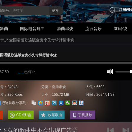
注册
/
登
搜索
业舞曲
国际电音舞曲
套曲串烧
流行音乐
3D环绕
J宁少-全国语慢歌连版全麦小兜专辑抒情串烧
全国语慢歌连版全麦小兜专辑抒情串烧
已停止
 67:59
号：24948
分类：套曲串烧
人气：6503
质：320 Kbps
大小：155.72 MB
时间：2024/01/27
把这首歌分享到：
CD或U盘
收藏歌曲
手机播放
:下载的歌曲中不会出现广告语