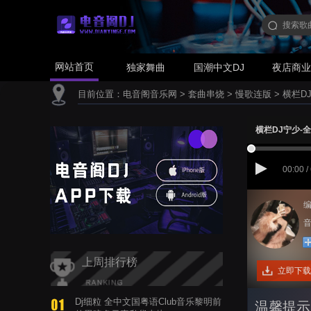
网站首页
独家舞曲
国潮中文DJ
夜店商
目前位置：
电音阁音乐网
>
套曲串烧
>
慢歌连版
>
横栏D
横栏DJ宁少-
00:00 /
编
音
上周排行榜
立即下载
Dj细粒 全中文国粤语Club音乐黎明前
温馨提示