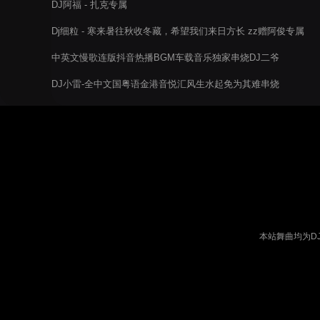
DJ阿福 - 扎克专属
Dj细粒 - 寒来暑往秋收冬藏，希望我们来日方长 zz赠阿俊专属
中英文慢歌连版抖音热播BGM车载音乐独家串烧DJ二爷
DJ小雷-全中文国粤语金港音悦汇风生水起免为其难串烧
本站舞曲均为D