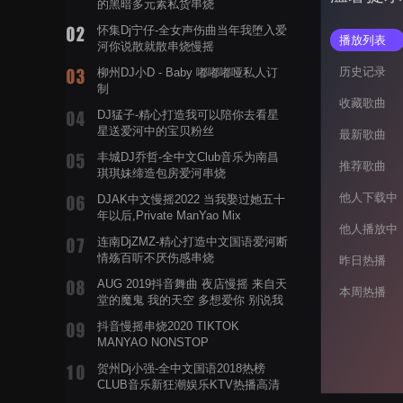
的黑暗多元素私货串烧
怀集Dj宁仔-全女声伤曲当年我堕入爱
播放列表
河你说散就散串烧慢摇
历史记录
柳州DJ小D - Baby 嘟嘟嘟哑私人订
制
收藏歌曲
DJ猛子-精心打造我可以陪你去看星
星送爱河中的宝贝粉丝
最新歌曲
丰城DJ乔哲-全中文Club音乐为南昌
推荐歌曲
琪琪妹缔造包房爱河串烧
他人下载中
DJAK中文慢摇2022 当我娶过她五十
年以后,Private ManYao Mix
他人播放中
连南DjZMZ-精心打造中文国语爱河断
情殇百听不厌伤感串烧
昨日热播
AUG 2019抖音舞曲 夜店慢摇 来自天
本周热播
堂的魔鬼 我的天空 多想爱你 别说我
的眼泪你无所谓 渡我不渡她
抖音慢摇串烧2020 TIKTOK
MANYAO NONSTOP
POWERMIXFOR_ADRIANNE飞鸟和
贺州Dj小强-全中文国语2018热榜
蝉爸爸妈妈爱存在夏天的风是想你的
CLUB音乐新狂潮娱乐KTV热播高清
声音啊
系列串烧