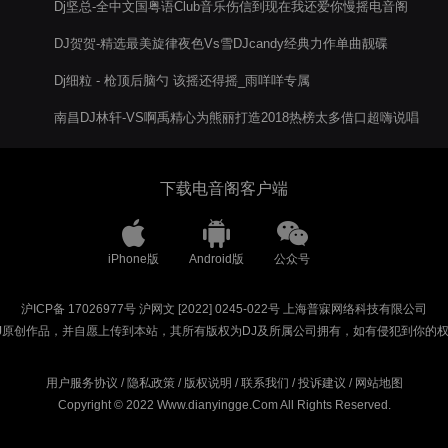
Dj坚总-全中文国粤语Club音乐伤信到现在我还爱你慢摇电音阁
串烧
DJ贺贺-精选最美旋律夜色Vs雪DJcandy经典力作单曲靓碟
Dj细粒 - 枪顶后脑勺 该摇还得摇_雨咩咩专属
南昌DJ林轩-VS啊禹精心为熊丽打造2018热榜太多借口超嗨说唱
中英文电音阁串烧
下载电音阁客户端
iPhone版
Android版
公众号
沪ICP备 17026977号
沪网文 [2022] 0245-022号
上海普寐网络科技有限公司
J原创作品，并自愿上传到本站，其所有版权为DJ及所属公司拥有，如有侵犯到你的
用户服务协议
/
隐私政策
/
版权说明
/
联系我们
/
投诉建议
/
网站地图
Copyright © 2022 Www.dianyingge.Com All Rights Reserved.