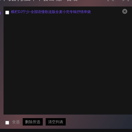
横栏DJ宁少-全国语慢歌连版全麦小兜专辑抒情串烧
全选
删除所选
清空列表