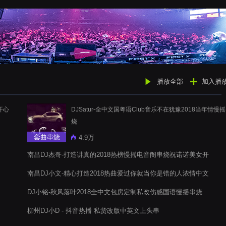
播放全部
加入播
开心
DJSatur-全中文国粤语Club音乐不在犹豫2018当年情慢
烧
套曲串烧
4.9万
南昌DJ杰哥-打造讲真的2018热榜慢摇电音阁串烧祝诺诺美女开
心快乐每一天
南昌DJ小文-精心打造2018热曲爱过你就当你是错的人浓情中文
慢摇电音阁舞曲串烧
DJ小铭-秋风落叶2018全中文包房定制私改伤感国语慢摇串烧
柳州DJ小D - 抖音热播 私货改版中英文上头串