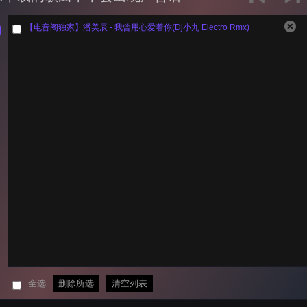
【电音阁独家】潘美辰 - 我曾用心爱着你(Dj小九 Electro Rmx)
全选
删除所选
清空列表