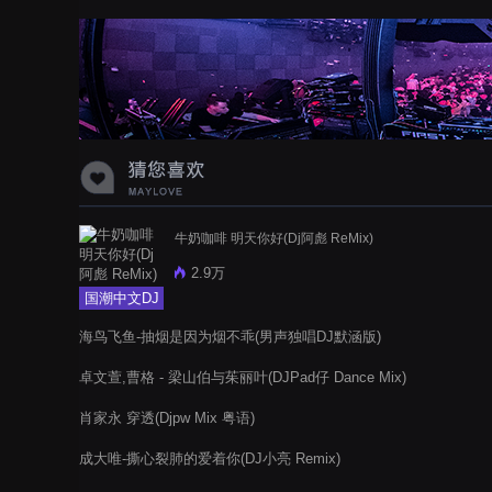
蝉爸爸妈妈爱存在夏天的风是想你的
声音啊
牛奶咖啡 明天你好(Dj阿彪 ReMix)
2.9万
国潮中文DJ
海鸟飞鱼-抽烟是因为烟不乖(男声独唱DJ默涵版)
卓文萱,曹格 - 梁山伯与茱丽叶(DJPad仔 Dance Mix)
肖家永 穿透(Djpw Mix 粤语)
成大唯-撕心裂肺的爱着你(DJ小亮 Remix)