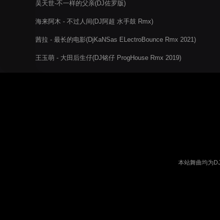
吴天世-不一样的父亲(DJ佐罗版)
海来阿木 - 不过人间(DJ阿超 水手鼓 Rmx)
茜拉 - 最长的电影(DjKaNSas ELectroBounce Rmx 2021)
王玉萌 - 大田后生仔(DJ铭仔 ProgHouse Rmx 2019)
本站舞曲均为D