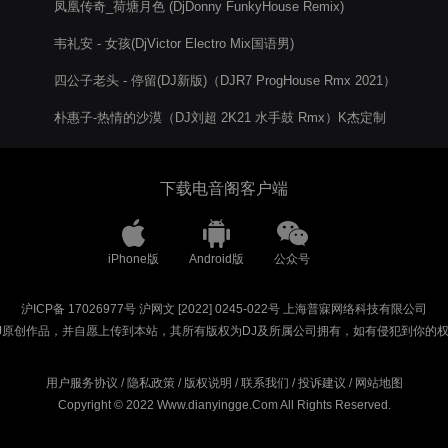
凤凰传奇_荷塘月色 (DjDonny FunkyHouse Remix)
韦礼安 - 女孩(DjVictor Electro Mix国语男)
四公子老头 - 停留(DJ新版)（DJR7 ProgHouse Rmx 2021）
朴惠子-热情的沙漠（DJ刘超 2K21 水手鼓 Rmx）K杰定制
下载电音阁客户端
iPhone版
Android版
公众号
沪ICP备 17026977号
沪网文 [2022] 0245-022号
上海普寐网络科技有限公司
J原创作品，并自愿上传到本站，其所有版权为DJ及所属公司拥有，如有侵犯到你的
用户服务协议
/
隐私政策
/
版权说明
/
联系我们
/
投诉建议
/
网站地图
Copyright © 2022 Www.dianyingge.Com All Rights Reserved.