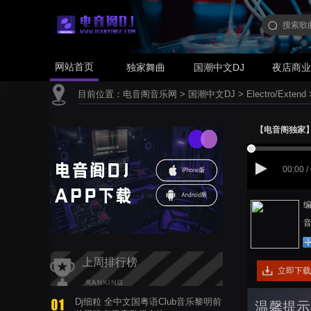
网站首页
独家舞曲
国潮中文DJ
夜店商
目前位置：
电音阁音乐网
>
国潮中文DJ
>
Electro/Extend
【电音阁独家】潘美
00:00 /
编
音
上周排行榜
立即下载
Dj细粒 全中文国粤语Club音乐黎明前
温馨提示