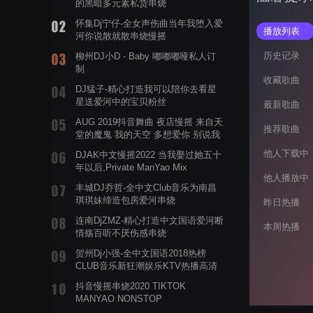
的黑暗多元素私货串烧
怀集Dj宁仔-全女声伤曲当年我堕入爱
播放列表
河你说散就散串烧慢摇
历史记录
柳州DJ小D - Baby 嘟嘟嘟哑私人订
制
收藏歌曲
DJ猛子-精心打造我可以陪你去看星
星送爱河中的宝贝粉丝
最新歌曲
AUG 2019抖音舞曲 夜店慢摇 来自天
推荐歌曲
堂的魔鬼 我的天空 多想爱你 别说我
的眼泪你无所谓 渡我不渡她
他人下载中
DJAK中文慢摇2022 当我娶过她五十
年以后,Private ManYao Mix
他人播放中
丰城DJ乔哲-全中文Club音乐为南昌
琪琪妹缔造包房爱河串烧
昨日热播
连南DjZMZ-精心打造中文国语爱河断
本周热播
情殇百听不厌伤感串烧
贺州Dj小强-全中文国语2018热榜
CLUB音乐新狂潮娱乐KTV热播高清
系列串烧
抖音慢摇串烧2020 TIKTOK
MANYAO NONSTOP
POWERMIXFOR_ADRIANNE飞鸟和