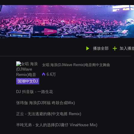
播放全部
加入播
女唱 海浪(DJWave Remix)电音阁中文舞曲
6.6万
国潮中文DJ
DJ 抖音版 - 一路生花
张玮伽 海浪(DJ阿福 咚鼓合成Mix)
正云 - 无法逃避的痛(中文电摇 Remix)
半吨兄弟 - 女人的选择(DJ庸仔 VinaHouse Mix)