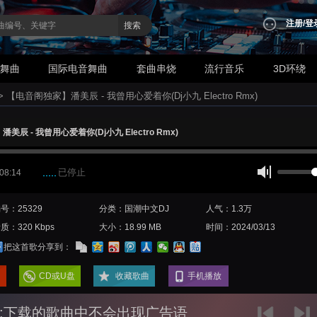
注册
/
登
搜索
业舞曲
国际电音舞曲
套曲串烧
流行音乐
3D环绕
>
【电音阁独家】潘美辰 - 我曾用心爱着你(Dj小九 Electro Rmx)
辰 - 我曾用心爱着你(Dj小九 Electro Rmx)
已停止
 08:14
号：25329
分类：国潮中文DJ
人气：1.3万
质：320 Kbps
大小：18.99 MB
时间：2024/03/13
把这首歌分享到：
CD或U盘
收藏歌曲
手机播放
:下载的歌曲中不会出现广告语