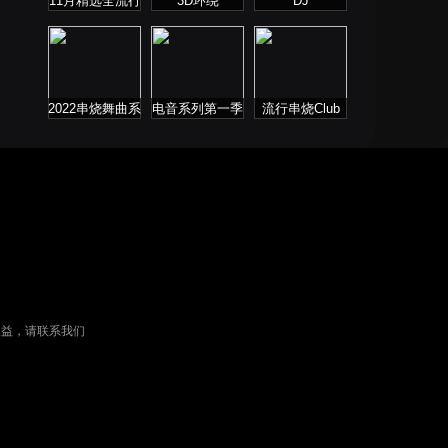
11月精选全流行
3D环绕
DJ
慢歌连版
2022串烧舞曲系
电音系列第一季
流行串烧Club
列
权益，请联系我们