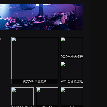
放
2020年精选流行
音乐连板歌曲
英文VIP串烧歌单
2020全慢歌连版
音乐串烧第二季