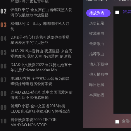
的黑暗多元素私货串烧
怀集Dj宁仔-全女声伤曲当年我堕入爱
【电音阁
播放列表
河你说散就散串烧慢摇
历史记录
柳州DJ小D - Baby 嘟嘟嘟哑私人订
制
收藏歌曲
DJ猛子-精心打造我可以陪你去看星
星送爱河中的宝贝粉丝
最新歌曲
AUG 2019抖音舞曲 夜店慢摇 来自天
推荐歌曲
堂的魔鬼 我的天空 多想爱你 别说我
的眼泪你无所谓 渡我不渡她
他人下载中
DJAK中文慢摇2022 当我娶过她五十
年以后,Private ManYao Mix
他人播放中
丰城DJ乔哲-全中文Club音乐为南昌
琪琪妹缔造包房爱河串烧
昨日热播
连南DjZMZ-精心打造中文国语爱河断
本周热播
情殇百听不厌伤感串烧
贺州Dj小强-全中文国语2018热榜
CLUB音乐新狂潮娱乐KTV热播高清
系列串烧
抖音慢摇串烧2020 TIKTOK
全选
MANYAO NONSTOP
POWERMIXFOR_ADRIANNE飞鸟和