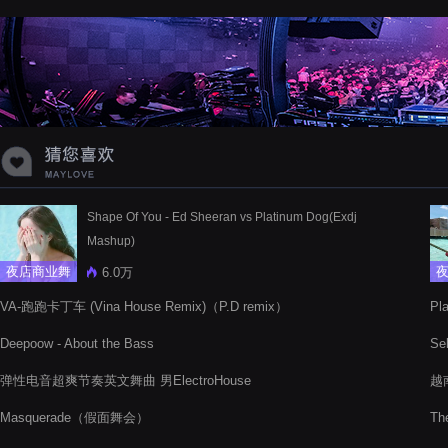
蝉爸爸妈妈爱存在夏天的风是想你的
声音啊
Shape Of You - Ed Sheeran vs Platinum Dog(Exdj
Mashup)
夜店商业舞
6.0万
曲
VA-跑跑卡丁车 (Vina House Remix)（P.D remix）
Pl
Re
Deepoow - About the Bass
Se
弹性电音超爽节奏英文舞曲 男ElectroHouse
越南
Masquerade（假面舞会）
The