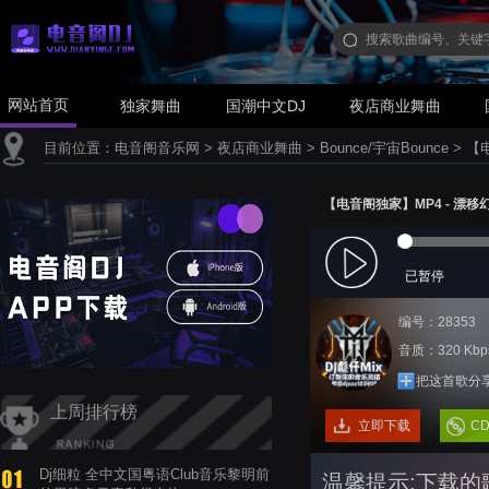
网站首页
独家舞曲
国潮中文DJ
夜店商业舞曲
目前位置：
电音阁音乐网
>
夜店商业舞曲
>
Bounce/宇宙Bounce
>
【电
【电音阁独家】MP4 - 漂移幻象 (D
已暂停
编号：28353
音质：320 Kbp
把这首歌分
上周排行榜
立即下载
C
Dj细粒 全中文国粤语Club音乐黎明前
温馨提示:下载