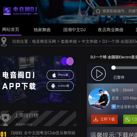
网站首页
独家舞曲
国潮中文DJ
夜店商业舞曲
目前位置：
电音阁音乐网
>
套曲串烧
>
中文串烧
>
DJ一个球-全国语E
DJ一个球-全国语Electr
已暂停
编号：28444
音质：320 Kbp
把这首歌分
上周排行榜
立即下载
C
Dj细粒 全中文国粤语Club音乐黎明前
温馨提示:下载