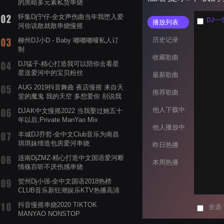
的黑暗多元素私货串烧
怀集Dj宁仔-全女声伤曲当年我堕入爱
播放列表
河你说散就散串烧慢摇
历史记录
柳州DJ小D - Baby 嘟嘟嘟哑私人订
制
收藏歌曲
DJ猛子-精心打造我可以陪你去看星
星送爱河中的宝贝粉丝
最新歌曲
AUG 2019抖音舞曲 夜店慢摇 来自天
推荐歌曲
堂的魔鬼 我的天空 多想爱你 别说我
的眼泪你无所谓 渡我不渡她
他人下载中
DJAK中文慢摇2022 当我娶过她五十
年以后,Private ManYao Mix
他人播放中
丰城DJ乔哲-全中文Club音乐为南昌
琪琪妹缔造包房爱河串烧
昨日热播
连南DjZMZ-精心打造中文国语爱河断
本周热播
情殇百听不厌伤感串烧
贺州Dj小强-全中文国语2018热榜
CLUB音乐新狂潮娱乐KTV热播高清
系列串烧
抖音慢摇串烧2020 TIKTOK
全选
MANYAO NONSTOP
POWERMIXFOR_ADRIANNE飞鸟和