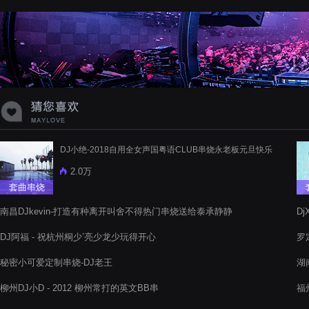
蝉爸爸妈妈爱存在夏天的风是想你的
声音啊
DJ小绝-2018自用全女声国粤语CLUB串烧永老板元旦快乐
2.0万
套曲串烧
南昌DJkevin-打造有种离开叫舍不得热门串烧送给泰承静静
D
DJ阿福 - 祝杭州桐少’亮少龙少玩得开心
罗
Th
秘密小可爱定制串烧-DJ老王
湖
柳州DJ小D - 2012 柳州常打的英文BB串
福