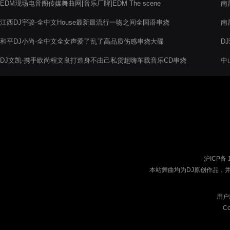
EDM现场电音阁传媒舞曲网[音乐厂牌]EDM The scene
南
青
江西DJ宇骏-全中文House最新最流行一吻之间全国语串烧
南
和平DJ小尚-全中文全女声爱了乱了高品质伤感串烧大碟
D
DJ文凯-携手欧尚程文良打造身不由己私货超嗨车载音乐CD串烧
中
电
沪ICP备 
本站舞曲均为DJ原创作品，
用户
Co