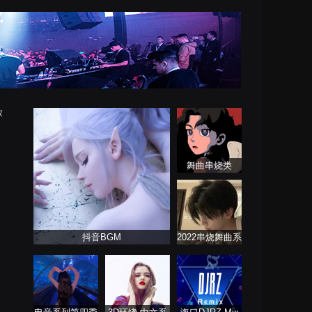
放
舞曲串烧类
抖音BGM
2022串烧舞曲系
列