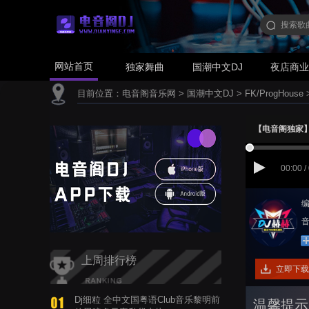
网站首页
独家舞曲
国潮中文DJ
夜店商
目前位置：
电音阁音乐网
>
国潮中文DJ
>
FK/ProgHouse
【电音阁独家】付俊
00:00 /
编
音
上周排行榜
立即下载
Dj细粒 全中文国粤语Club音乐黎明前
温馨提示