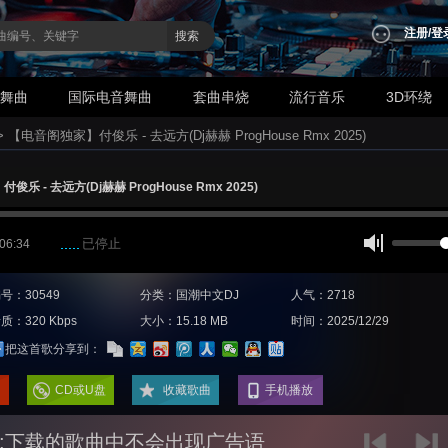
注册
/
登
搜索
业舞曲
国际电音舞曲
套曲串烧
流行音乐
3D环绕
>
【电音阁独家】付俊乐 - 去远方(Dj赫赫 ProgHouse Rmx 2025)
乐 - 去远方(Dj赫赫 ProgHouse Rmx 2025)
已停止
 06:34
号：30549
分类：国潮中文DJ
人气：2718
质：320 Kbps
大小：15.18 MB
时间：2025/12/29
把这首歌分享到：
CD或U盘
收藏歌曲
手机播放
:下载的歌曲中不会出现广告语