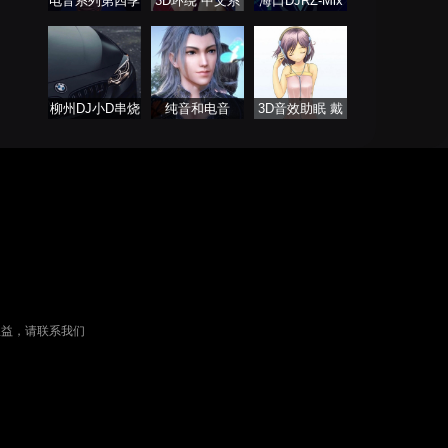
电音系列第四季
3D环绕 中文系
海口DJRZ-Mix
列
柳州DJ小D串烧
纯音和电音
3D音效助眠 戴
列表
上耳机聆听
权益，请联系我们