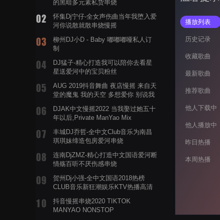
的黑暗多元素私货串烧
怀集Dj宁仔-全女声伤曲当年我堕入爱
播放列表
河你说散就散串烧慢摇
历史记录
柳州DJ小D - Baby 嘟嘟嘟哑私人订
制
收藏歌曲
DJ猛子-精心打造我可以陪你去看星
星送爱河中的宝贝粉丝
最新歌曲
AUG 2019抖音舞曲 夜店慢摇 来自天
推荐歌曲
堂的魔鬼 我的天空 多想爱你 别说我
的眼泪你无所谓 渡我不渡她
他人下载中
DJAK中文慢摇2022 当我娶过她五十
年以后,Private ManYao Mix
他人播放中
丰城DJ乔哲-全中文Club音乐为南昌
琪琪妹缔造包房爱河串烧
昨日热播
连南DjZMZ-精心打造中文国语爱河断
本周热播
情殇百听不厌伤感串烧
贺州Dj小强-全中文国语2018热榜
CLUB音乐新狂潮娱乐KTV热播高清
系列串烧
抖音慢摇串烧2020 TIKTOK
MANYAO NONSTOP
POWERMIXFOR_ADRIANNE飞鸟和