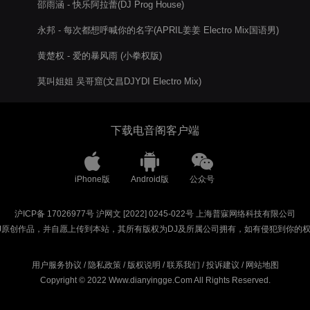
邵雨涵 - 快乐阿拉蕾(DJ Prog House)
永邦 - 每次都想呼喊你的名字(APRIL姜姜 Electro Mix国语男)
黄楚权 - 爱的暴风雨 (小拳权版)
莫叫姐姐 吴哥窟(文昌DJYDI Electro Mix)
下载电音阁客户端
iPhone版
Android版
公众号
沪ICP备 17026977号
沪网文 [2022] 0245-022号
上海普寐网络科技有限公司
J原创作品，并自愿上传到本站，其所有版权为DJ及所属公司拥有，如有侵犯到你的
用户服务协议
/
隐私政策
/
版权说明
/
联系我们
/
投诉建议
/
网站地图
Copyright © 2022 Www.dianyingge.Com All Rights Reserved.