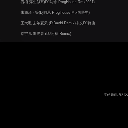
石榴-浮生似茶(DJ沈念 ProgHouse Rmx2021)
朱添泽 - 等(Dj阿思 ProgHouse Mix国语男)
王大毛 去年夏天 (DjDavid Remix)中文DJ舞曲
岑宁儿 追光者 (DJ阿福 Remix)
本站舞曲均为D