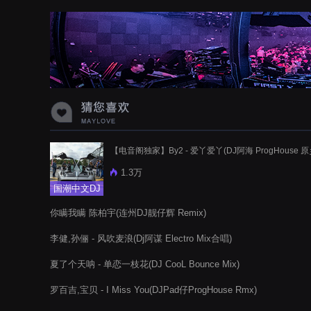
蝉爸爸妈妈爱存在夏天的风是想你的
声音啊
【电音阁独家】By2 - 爱丫爱丫(DJ阿海 ProgHouse 原
1.3万
国潮中文DJ
你瞒我瞒 陈柏宇(连州DJ靓仔辉 Remix)
李健,孙俪 - 风吹麦浪(Dj阿谋 Electro Mix合唱)
夏了个天呐 - 单恋一枝花(DJ CooL Bounce Mix)
罗百吉,宝贝 - I Miss You(DJPad仔ProgHouse Rmx)