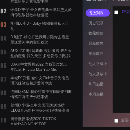
的黑暗多元素私货串烧
怀集Dj宁仔-全女声伤曲当年我堕入爱
【电音阁
播放列表
河你说散就散串烧慢摇
历史记录
柳州DJ小D - Baby 嘟嘟嘟哑私人订
制
收藏歌曲
DJ猛子-精心打造我可以陪你去看星
星送爱河中的宝贝粉丝
最新歌曲
AUG 2019抖音舞曲 夜店慢摇 来自天
推荐歌曲
堂的魔鬼 我的天空 多想爱你 别说我
的眼泪你无所谓 渡我不渡她
他人下载中
DJAK中文慢摇2022 当我娶过她五十
年以后,Private ManYao Mix
他人播放中
丰城DJ乔哲-全中文Club音乐为南昌
琪琪妹缔造包房爱河串烧
昨日热播
连南DjZMZ-精心打造中文国语爱河断
本周热播
情殇百听不厌伤感串烧
贺州Dj小强-全中文国语2018热榜
CLUB音乐新狂潮娱乐KTV热播高清
系列串烧
抖音慢摇串烧2020 TIKTOK
全选
MANYAO NONSTOP
POWERMIXFOR_ADRIANNE飞鸟和