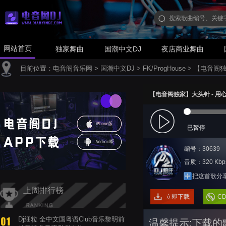
网站首页
独家舞曲
国潮中文DJ
夜店商业舞曲
目前位置：
电音阁音乐网
>
国潮中文DJ
>
FK/ProgHouse
>
【电音阁独家】
【电音阁独家】大头针 - 用心良苦(
已暂停
编号：30639
音质：320 Kbp
把这首歌分
上周排行榜
立即下载
C
Dj细粒 全中文国粤语Club音乐黎明前
温馨提示:下载