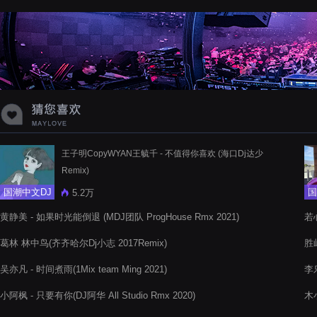
蝉爸爸妈妈爱存在夏天的风是想你的
声音啊
王子明CopyWYAN王毓千 - 不值得你喜欢 (海口Dj达少
Remix)
国潮中文DJ
国
5.2万
黄静美 - 如果时光能倒退 (MDJ团队 ProgHouse Rmx 2021)
若心
葛林 林中鸟(齐齐哈尔Dj小志 2017Remix)
胜屿
Bo
吴亦凡 - 时间煮雨(1Mix team Ming 2021)
李
小阿枫 - 只要有你(DJ阿华 All Studio Rmx 2020)
木小