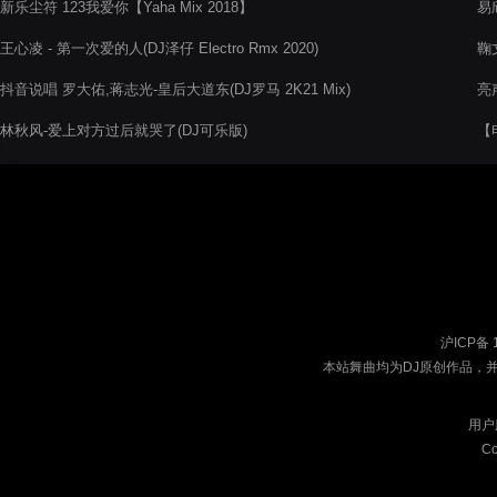
新乐尘符 123我爱你【Yaha Mix 2018】
易欣
王心凌 - 第一次爱的人(DJ泽仔 Electro Rmx 2020)
鞠文
抖音说唱 罗大佑,蒋志光-皇后大道东(DJ罗马 2K21 Mix)
亮声
林秋风-爱上对方过后就哭了(DJ可乐版)
【电
沪ICP备 
本站舞曲均为DJ原创作品，
用户
Co