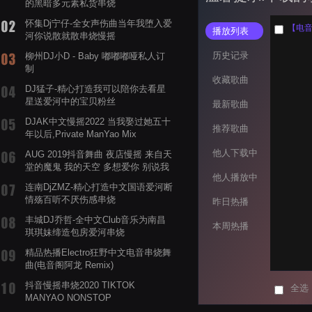
的黑暗多元素私货串烧
怀集Dj宁仔-全女声伤曲当年我堕入爱
【电音阁
播放列表
河你说散就散串烧慢摇
历史记录
柳州DJ小D - Baby 嘟嘟嘟哑私人订
制
收藏歌曲
DJ猛子-精心打造我可以陪你去看星
星送爱河中的宝贝粉丝
最新歌曲
DJAK中文慢摇2022 当我娶过她五十
推荐歌曲
年以后,Private ManYao Mix
他人下载中
AUG 2019抖音舞曲 夜店慢摇 来自天
堂的魔鬼 我的天空 多想爱你 别说我
他人播放中
的眼泪你无所谓 渡我不渡她
连南DjZMZ-精心打造中文国语爱河断
情殇百听不厌伤感串烧
昨日热播
丰城DJ乔哲-全中文Club音乐为南昌
本周热播
琪琪妹缔造包房爱河串烧
精品热播Electro狂野中文电音串烧舞
曲(电音阁阿龙 Remix)
抖音慢摇串烧2020 TIKTOK
全选
MANYAO NONSTOP
POWERMIXFOR_ADRIANNE飞鸟和