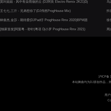
莫叫姐姐 - 风中有朵雨做的云 (DJ阿良 Electro Remix 2K21)Dj
乌达
生生修改
王七七,三斤 - 兄弟想你了(DJ伟然ProgHouse Mix)
抖音
林俊杰,金莎 - 期待爱(DJPad仔 ProgHouse Rmx 2020)BPM团
徐誉
队出品
[独家首发]阿梨粤 - 秒针(粤语 Dj小罗 ProgHouse Rmx 2021)
周杰
沪ICP备 
本站舞曲均为DJ原创作品，
用户
Co