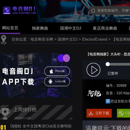
网站首页
独家舞曲
国潮中文DJ
夜店商业舞曲
目前位置：
电音阁音乐网
>
国潮中文DJ
>
Electro/Extend
>
【电音阁独家】
【电音阁独家】大头针 - 思念是一把
已暂停
编号：30988
音质：320 Kbp
把这首歌分
上周排行榜
立即下载
C
Dj细粒 全中文国粤语Club音乐黎明前
温馨提示:下载