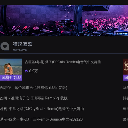
蝉爸爸妈妈爱存在夏天的风是想你的
声音啊
古巨基(粤语) 爆了(DJCola Remix)电音阁中文舞曲
6.9万
国潮中文DJ
国
倪尔萍 - 这个城市再也没有你 (DJ陌梦版)
华晨
杰哥 - 谁明浪子心 (DJ阿福 Remix)车载版
抖音
朴树 平凡之路(DJCkyBeatz Remix)电音阁中文舞曲
刘奕
梦涵-我这一生-DJ十三-Remix-Bounce中文-202128
萧敬