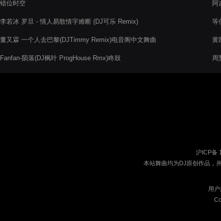
错位时空
阿吉
李若冰 罗旦 - 情人易散情字难断 (DJ可乐 Remix)
等什
董又霖 一个人去巴黎(DJTimmy Remix)电音阁中文舞曲
黄凯
Fanfan-陨落(DJ枫叶 ProgHouse Rmx)咚鼓
周慧
沪ICP备 
本站舞曲均为DJ原创作品，
用户
Co