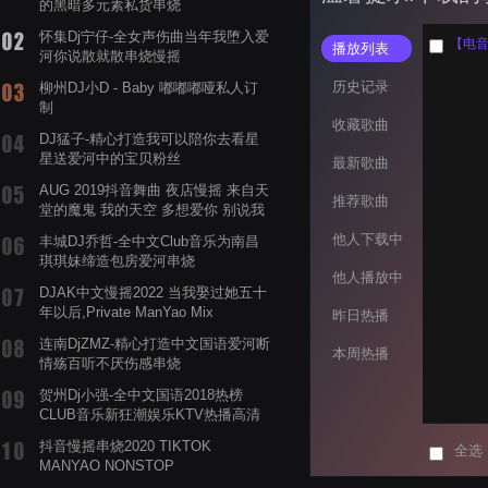
的黑暗多元素私货串烧
怀集Dj宁仔-全女声伤曲当年我堕入爱
【电音阁
播放列表
河你说散就散串烧慢摇
历史记录
柳州DJ小D - Baby 嘟嘟嘟哑私人订
制
收藏歌曲
DJ猛子-精心打造我可以陪你去看星
星送爱河中的宝贝粉丝
最新歌曲
AUG 2019抖音舞曲 夜店慢摇 来自天
推荐歌曲
堂的魔鬼 我的天空 多想爱你 别说我
的眼泪你无所谓 渡我不渡她
他人下载中
丰城DJ乔哲-全中文Club音乐为南昌
琪琪妹缔造包房爱河串烧
他人播放中
DJAK中文慢摇2022 当我娶过她五十
年以后,Private ManYao Mix
昨日热播
连南DjZMZ-精心打造中文国语爱河断
本周热播
情殇百听不厌伤感串烧
贺州Dj小强-全中文国语2018热榜
CLUB音乐新狂潮娱乐KTV热播高清
系列串烧
抖音慢摇串烧2020 TIKTOK
全选
MANYAO NONSTOP
POWERMIXFOR_ADRIANNE飞鸟和