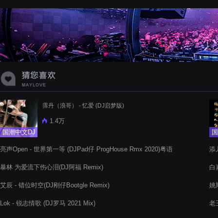
蝉爸爸妈妈爱存在夏天的风是想你的
声音啊
霈丹（浪哥） - 忆爱 (DJ启梦版)
1.4万
国潮中文DJ
国
亮声Open - 世界第一等 (DJPad仔 ProgHouse Rmx 2020)粤语
添儿
暴林 为爱流下伤心泪(DJ阿福 Remix)
白嘉
艾辰 - 错位时空(DJ刚仔Bootgle Remix)
姚斯
Lok - 锐志情歌 (DJ罗马 2021 Mix)
老王