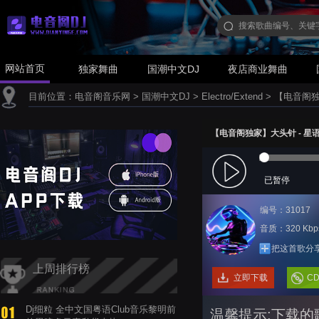
网站首页
独家舞曲
国潮中文DJ
夜店商业舞曲
目前位置：
电音阁音乐网
>
国潮中文DJ
>
Electro/Extend
>
【电音阁独家】
【电音阁独家】大头针 - 星语心愿(
已暂停
编号：31017
音质：320 Kbp
把这首歌分
上周排行榜
立即下载
C
Dj细粒 全中文国粤语Club音乐黎明前
温馨提示:下载