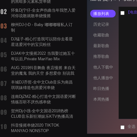
的黑暗多元素私货串烧
怀集Dj宁仔-全女声伤曲当年我堕入爱
【电音阁
播放列表
河你说散就散串烧慢摇
历史记录
柳州DJ小D - Baby 嘟嘟嘟哑私人订
制
收藏歌曲
DJ猛子-精心打造我可以陪你去看星
星送爱河中的宝贝粉丝
最新歌曲
DJAK中文慢摇2022 当我娶过她五十
推荐歌曲
年以后,Private ManYao Mix
他人下载中
AUG 2019抖音舞曲 夜店慢摇 来自天
堂的魔鬼 我的天空 多想爱你 别说我
他人播放中
的眼泪你无所谓 渡我不渡她
丰城DJ乔哲-全中文Club音乐为南昌
琪琪妹缔造包房爱河串烧
昨日热播
连南DjZMZ-精心打造中文国语爱河断
本周热播
情殇百听不厌伤感串烧
贺州Dj小强-全中文国语2018热榜
CLUB音乐新狂潮娱乐KTV热播高清
系列串烧
抖音慢摇串烧2020 TIKTOK
全选
MANYAO NONSTOP
POWERMIXFOR_ADRIANNE飞鸟和