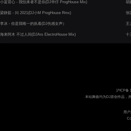
小蓝背心 - 我怕来者不是你(DJ华仔 ProgHouse Mix)
胡静
梁静茹 - 问 2021(DJ小M ProgHouse Rmx)
张国
李冰 - 你是我唯一的执着(DJ伤感女声）
王大
海来阿木 不过人间(DJArs ElectroHouse Mix)
十
沪ICP备 
本站舞曲均为DJ原创作品，
用户
Co