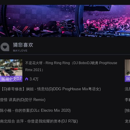
蝉爸爸妈妈爱存在夏天的风是想你的
声音啊
不是花火呀 - Ring Ring Ring（DJ BoboDJ晓勇 ProgHouse
Rmx 2021）
国潮中文DJ
国
3.4万
【Dj睿哥修改】娴姐 - 情意结(DjDDG ProgHouse Mix粤语女)
流
嘉
曾惜 讲真的(Dj贺仔 Remix)
李巍
陈小楠 - 你的答案(DJLc Electro Mix 2020)
[独
南北组合 吉萍 - 你曾是我炫耀的资本(DJ R7版)
龙奔