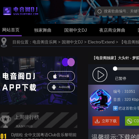
网站首页
独家舞曲
国潮中文DJ
夜店商业舞曲
目前位置：
电音阁音乐网
>
国潮中文DJ
>
Electro/Extend
>
【电音阁独家】
【电音阁独家】大头针 - 梦驼铃(高
已暂停
编号：31051
音质：320 Kbp
把这首歌分
上周排行榜
立即下载
C
Dj细粒 全中文国粤语Club音乐黎明前
温馨提示:下载