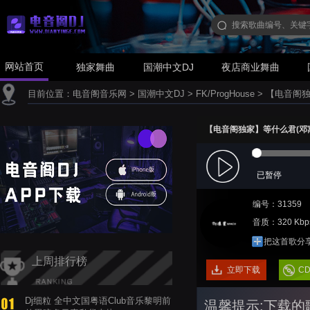
网站首页
独家舞曲
国潮中文DJ
夜店商业舞曲
目前位置：
电音阁音乐网
>
国潮中文DJ
>
FK/ProgHouse
>
【电音阁独家】
【电音阁独家】等什么君(邓寓君) -
已暂停
编号：31359
音质：320 Kbp
把这首歌分
上周排行榜
立即下载
C
Dj细粒 全中文国粤语Club音乐黎明前
温馨提示:下载