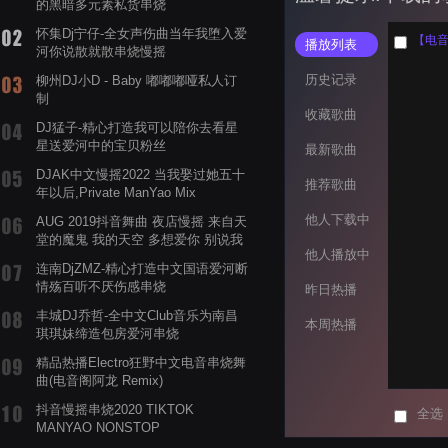
的黑暗多元素私货串烧
怀集Dj宁仔-全女声伤曲当年我堕入爱
播放列表
河你说散就散串烧慢摇
历史记录
柳州DJ小D - Baby 嘟嘟嘟哑私人订
制
收藏歌曲
DJ猛子-精心打造我可以陪你去看星
星送爱河中的宝贝粉丝
最新歌曲
DJAK中文慢摇2022 当我娶过她五十
推荐歌曲
年以后,Private ManYao Mix
他人下载中
AUG 2019抖音舞曲 夜店慢摇 来自天
堂的魔鬼 我的天空 多想爱你 别说我
他人播放中
的眼泪你无所谓 渡我不渡她
连南DjZMZ-精心打造中文国语爱河断
情殇百听不厌伤感串烧
昨日热播
丰城DJ乔哲-全中文Club音乐为南昌
本周热播
琪琪妹缔造包房爱河串烧
精品热播Electro狂野中文电音串烧舞
曲(电音阁阿龙 Remix)
抖音慢摇串烧2020 TIKTOK
全选
MANYAO NONSTOP
POWERMIXFOR_ADRIANNE飞鸟和