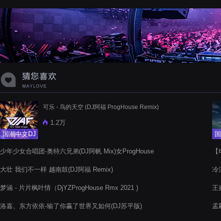
蝉爸爸妈妈爱存在夏天的风是想你的
声音啊
可乐 - 鸟的天空 (DJ阿福 ProgHouse Remix)
1.2万
国潮中文DJ
国
少年少女合唱团-奥特六兄弟(DJ阿帆 Mix)女ProgHouse
【电
大壮 我们不一样 越南鼓(DJ阿福 Remix)
冷漠
梦涵 - 片片枫叶情（DjYZProgHouse Rmx 2021 )
王
洛嘉、东方依依-输了你赢了世界又如何(DJ苏平版)
孟颖