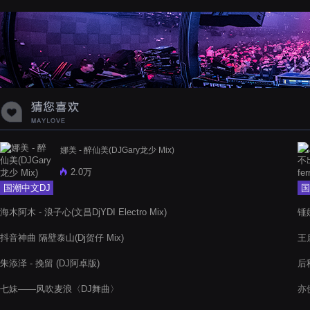
蝉爸爸妈妈爱存在夏天的风是想你的
声音啊
娜美 - 醉仙美(DJGary龙少 Mix)
2.0万
国潮中文DJ
国
海木阿木 - 浪子心(文昌DjYDI Electro Mix)
锤娜
抖音神曲 隔壁泰山(Dj贺仔 Mix)
王
朱添泽 - 挽留 (DJ阿卓版)
后秋
七妹——风吹麦浪〈DJ舞曲〉
亦伊