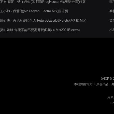
罗文,甄妮 - 铁血丹心(DJ阿海ProgHouse Mix粤语合唱)咚鼓
李宇
王小帅 - 我爱他(McYaoyao Electro Mix)国语男
黎林
庄心妍 - 再见只是陌生人 FutureBass(DJPerets杨铭权 Mix)
莫叫
莫叫姐姐-你能不能不要离开我(DJ欧东Mix2021Electro)
小阿
沪ICP备 
本站舞曲均为DJ原创作品，
用户
Co