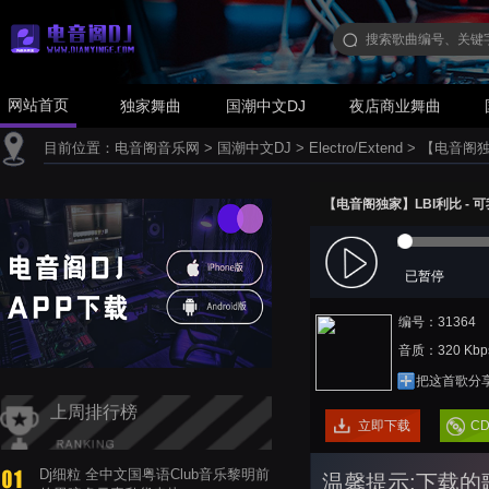
网站首页
独家舞曲
国潮中文DJ
夜店商业舞曲
目前位置：
电音阁音乐网
>
国潮中文DJ
>
Electro/Extend
>
【电音阁独家】
【电音阁独家】LBI利比 - 可我只
已暂停
编号：31364
音质：320 Kbp
把这首歌分
上周排行榜
立即下载
C
Dj细粒 全中文国粤语Club音乐黎明前
温馨提示:下载