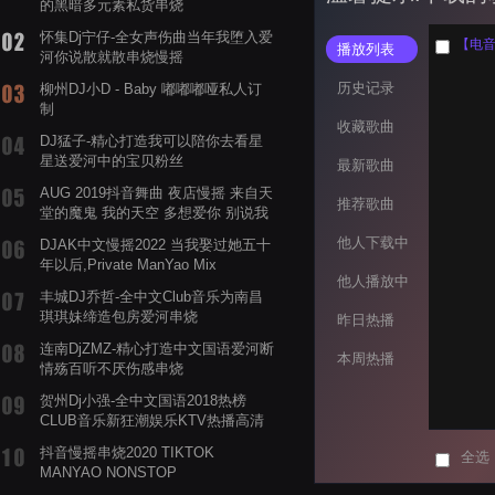
的黑暗多元素私货串烧
怀集Dj宁仔-全女声伤曲当年我堕入爱
【电音阁
播放列表
河你说散就散串烧慢摇
历史记录
柳州DJ小D - Baby 嘟嘟嘟哑私人订
制
收藏歌曲
DJ猛子-精心打造我可以陪你去看星
星送爱河中的宝贝粉丝
最新歌曲
AUG 2019抖音舞曲 夜店慢摇 来自天
推荐歌曲
堂的魔鬼 我的天空 多想爱你 别说我
的眼泪你无所谓 渡我不渡她
他人下载中
DJAK中文慢摇2022 当我娶过她五十
年以后,Private ManYao Mix
他人播放中
丰城DJ乔哲-全中文Club音乐为南昌
琪琪妹缔造包房爱河串烧
昨日热播
连南DjZMZ-精心打造中文国语爱河断
本周热播
情殇百听不厌伤感串烧
贺州Dj小强-全中文国语2018热榜
CLUB音乐新狂潮娱乐KTV热播高清
系列串烧
抖音慢摇串烧2020 TIKTOK
全选
MANYAO NONSTOP
POWERMIXFOR_ADRIANNE飞鸟和