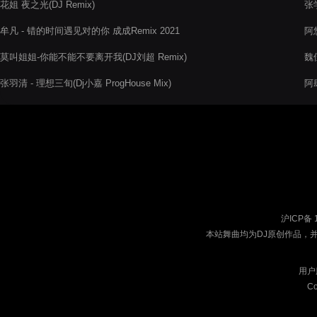
花姐 夜之光(DJ Remix)
张
牟凡 - 错的时间遇见对的你 成成Remix 2021
阿悠
莫叫姐姐-你能不能不要离开我(DJ刘超 Remix)
魏佳
张羽清 - 理想三旬(Dj小嘉 ProgHouse Mix)
阿肆
沪ICP备 
本站舞曲均为DJ原创作品，
用户
Co