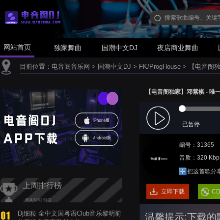
网站首页
独家舞曲
国潮中文DJ
夜店商业舞曲
目前位置：
电音阁音乐网
>
国潮中文DJ
>
FK/ProgHouse
>
【电音阁独家】
【电音阁独家】邓紫棋 - 唯一(Dj
已暂停
编号：31365
音质：320 Kbp
把这首歌分
上周排行榜
立即下载
C
Dj细粒 全中文国粤语Club音乐黎明前
温馨提示:下载