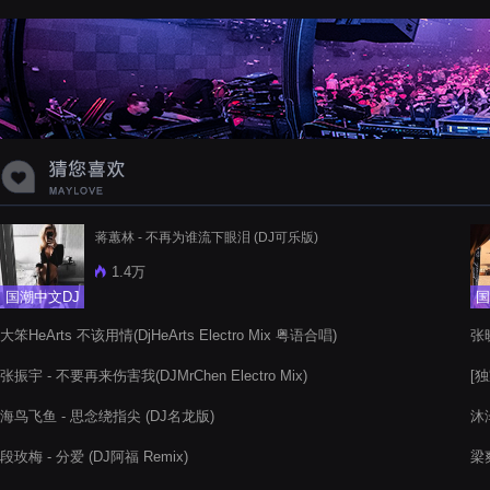
蝉爸爸妈妈爱存在夏天的风是想你的
声音啊
蒋蕙林 - 不再为谁流下眼泪 (DJ可乐版)
1.4万
国潮中文DJ
国
大笨HeArts 不该用情(DjHeArts Electro Mix 粤语合唱)
张晓
张振宇 - 不要再来伤害我(DJMrChen Electro Mix)
[
海鸟飞鱼 - 思念绕指尖 (DJ名龙版)
沐
段玫梅 - 分爱 (DJ阿福 Remix)
梁