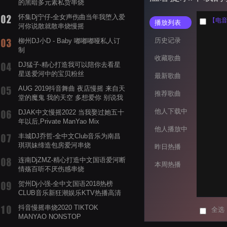
的黑暗多元素私货串烧
怀集Dj宁仔-全女声伤曲当年我堕入爱
【电音阁
播放列表
河你说散就散串烧慢摇
历史记录
柳州DJ小D - Baby 嘟嘟嘟哑私人订
制
收藏歌曲
DJ猛子-精心打造我可以陪你去看星
星送爱河中的宝贝粉丝
最新歌曲
AUG 2019抖音舞曲 夜店慢摇 来自天
推荐歌曲
堂的魔鬼 我的天空 多想爱你 别说我
的眼泪你无所谓 渡我不渡她
他人下载中
DJAK中文慢摇2022 当我娶过她五十
年以后,Private ManYao Mix
他人播放中
丰城DJ乔哲-全中文Club音乐为南昌
琪琪妹缔造包房爱河串烧
昨日热播
连南DjZMZ-精心打造中文国语爱河断
本周热播
情殇百听不厌伤感串烧
贺州Dj小强-全中文国语2018热榜
CLUB音乐新狂潮娱乐KTV热播高清
系列串烧
抖音慢摇串烧2020 TIKTOK
全选
MANYAO NONSTOP
POWERMIXFOR_ADRIANNE飞鸟和