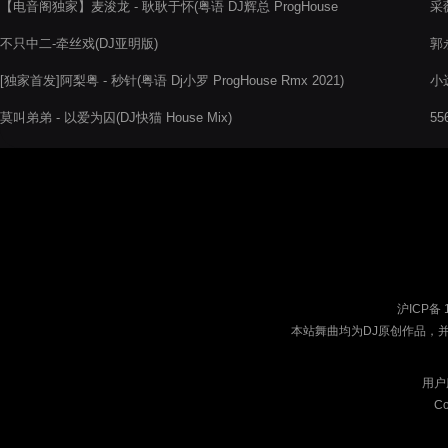
【电音阁独家】麦浚龙 - 耿耿于怀(粤语 DJ辉总 ProgHouse
采薇
Rmx)2022
不只中二-牵丝戏(DJ亚明版)
郭永
[独家首发]阿梨粤 - 秒针(粤语 Dj小罗 ProgHouse Rmx 2021)
小
莫叫弟弟 - 以爱为囚(DJ快猫 House Mix)
55
沪ICP备 
本站舞曲均为DJ原创作品，
用户
Co