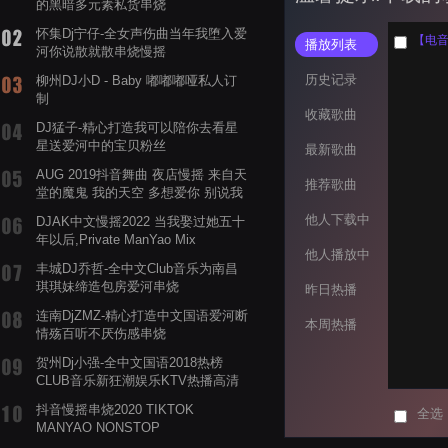
的黑暗多元素私货串烧
怀集Dj宁仔-全女声伤曲当年我堕入爱
【电音阁
播放列表
河你说散就散串烧慢摇
历史记录
柳州DJ小D - Baby 嘟嘟嘟哑私人订
制
收藏歌曲
DJ猛子-精心打造我可以陪你去看星
星送爱河中的宝贝粉丝
最新歌曲
AUG 2019抖音舞曲 夜店慢摇 来自天
推荐歌曲
堂的魔鬼 我的天空 多想爱你 别说我
的眼泪你无所谓 渡我不渡她
他人下载中
DJAK中文慢摇2022 当我娶过她五十
年以后,Private ManYao Mix
他人播放中
丰城DJ乔哲-全中文Club音乐为南昌
琪琪妹缔造包房爱河串烧
昨日热播
连南DjZMZ-精心打造中文国语爱河断
本周热播
情殇百听不厌伤感串烧
贺州Dj小强-全中文国语2018热榜
CLUB音乐新狂潮娱乐KTV热播高清
系列串烧
抖音慢摇串烧2020 TIKTOK
全选
MANYAO NONSTOP
POWERMIXFOR_ADRIANNE飞鸟和