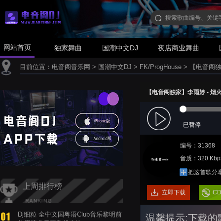
网站首页
独家舞曲
国潮中文DJ
夜店商业舞曲
目前位置：
电音阁音乐网
>
国潮中文DJ
>
FK/ProgHouse
>
【电音阁独家】
【电音阁独家】李雨婷 - 烟火里的
已暂停
编号：31368
音质：320 Kbp
把这首歌分
上周排行榜
立即下载
C
Dj细粒 全中文国粤语Club音乐黎明前
温馨提示:下载