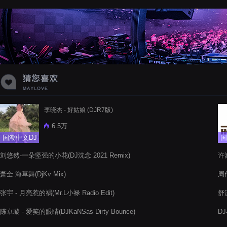
蝉爸爸妈妈爱存在夏天的风是想你的
声音啊
李晓杰 - 好姑娘 (DJR7版)
6.5万
国潮中文DJ
国
刘悠然-一朵坚强的小花(DJ沈念 2021 Remix)
许嵩
萧全 海草舞(DjKv Mix)
周传
张宇 - 月亮惹的祸(Mr.L小禄 Radio Edit)
舒淇
陈卓璇 - 爱笑的眼睛(DJKaNSas Dirty Bounce)
D