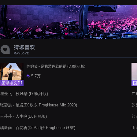
蝉爸爸妈妈爱存在夏天的风是想你的
声音啊
陈婉莹 - 是我爱你惹的祸 (DJ默涵版)
5.7万
国潮中文DJ
国
崔云飞 - 秋风错 (DJ枫叶版)
广
张碧晨 - 她说(DJ欧东 ProgHouse Mix 2020)
苏星
王莎莎 - 人生啊(DJ何鹏版)
邰正
魏新雨 - 百花香(DJPad仔 Proghouse 咚鼓)
山水