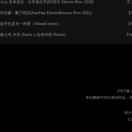
小山,东来东往 - 分手就分手(DJ培仔 Electro Rmx 2019)
不二
许佳豪 - 删了吧(DjXiaoHao ElectroBounce Rmx 2021)
【电
放手也是另一种爱（Ailward remix）
【
Rm
傲七爷 汐语 (Davis.x 绘师岸田 Remix)
Po
沪ICP备 
本站舞曲均为DJ原创作品，
用户
Co