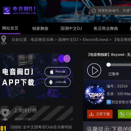
网站首页
独家舞曲
国潮中文DJ
夜店商业舞曲
目前位置：
电音阁音乐网
>
国潮中文DJ
>
Electro/Extend
>
【电音阁独家】
【电音阁独家】Beyond - 无尽空
已暂停
编号：31519
音质：320 Kbp
把这首歌分
上周排行榜
立即下载
C
Dj细粒 全中文国粤语Club音乐黎明前
温馨提示:下载