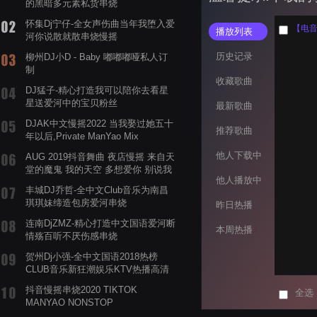
的黑暗多元素私货串烧
怀集Dj宁仔-全女声伤曲当年我堕入爱
【电音阁
播放列表
河你说散就散串烧慢摇
历史记录
柳州DJ小D - Baby 嘟嘟嘟哑私人订
制
收藏歌曲
DJ猛子-精心打造我可以陪你去看星
星送爱河中的宝贝粉丝
最新歌曲
DJAK中文慢摇2022 当我娶过她五十
推荐歌曲
年以后,Private ManYao Mix
他人下载中
AUG 2019抖音舞曲 夜店慢摇 来自天
堂的魔鬼 我的天空 多想爱你 别说我
他人播放中
的眼泪你无所谓 渡我不渡她
丰城DJ乔哲-全中文Club音乐为南昌
琪琪妹缔造包房爱河串烧
昨日热播
连南DjZMZ-精心打造中文国语爱河断
本周热播
情殇百听不厌伤感串烧
贺州Dj小强-全中文国语2018热榜
CLUB音乐新狂潮娱乐KTV热播高清
系列串烧
抖音慢摇串烧2020 TIKTOK
全选
MANYAO NONSTOP
POWERMIXFOR_ADRIANNE飞鸟和