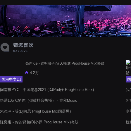
蝉爸爸妈妈爱存在夏天的风是想你的
声音啊
亮声Kie - 谁明浪子心(DJ泪鑫 ProgHouse Mix)咚鼓
4.2万
国潮中文DJ
国
闽南狼PYC - 中国老总2021 (DJPad仔 ProgHouse Rmx)
我
热爱105°C的你（弹鼓抖音热播） - 宸秋Music
阿吉
朱添泽 - 等(Dj阿思 ProgHouse Mix国语男)
少
陈奕迅 - 你的背包(Dj小罗 ProgHouse Mix)咚鼓
魏