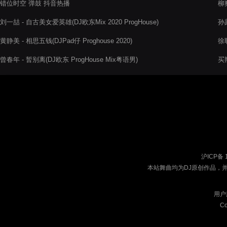
错位时空 弹鼓 抖音热播
柳爽
刘一喆 - 自古美女爱英雄(DJ欧东Mix 2020 ProgHouse)
孙
黄静美 - 相思五钱(DJPad仔 Proghouse 2020)
徐
曾春年 - 暂别离(DJ欧东 ProgHouse Mix粤语男)
买
供
沪ICP备 
本站舞曲均为DJ原创作品，
用户
Co