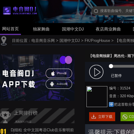
网站首页
独家舞曲
国潮中文DJ
夜店商业舞曲
目前位置：
电音阁音乐网
>
国潮中文DJ
>
FK/ProgHouse
>
【电音阁独家】
【电音阁独家】周杰伦 - 雨下一整晚
已暂停
编号：31524
音质：320 Kbp
把这首歌分
上周排行榜
立即下载
C
Dj细粒 全中文国粤语Club音乐黎明前
温馨提示:下载