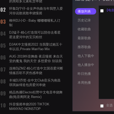
的黑暗多元素私货串烧
怀集Dj宁仔-全女声伤曲当年我堕入爱
【电音阁
播放列表
河你说散就散串烧慢摇
历史记录
柳州DJ小D - Baby 嘟嘟嘟哑私人订
制
收藏歌曲
DJ猛子-精心打造我可以陪你去看星
星送爱河中的宝贝粉丝
最新歌曲
DJAK中文慢摇2022 当我娶过她五十
推荐歌曲
年以后,Private ManYao Mix
他人下载中
AUG 2019抖音舞曲 夜店慢摇 来自天
堂的魔鬼 我的天空 多想爱你 别说我
他人播放中
的眼泪你无所谓 渡我不渡她
连南DjZMZ-精心打造中文国语爱河断
情殇百听不厌伤感串烧
昨日热播
丰城DJ乔哲-全中文Club音乐为南昌
本周热播
琪琪妹缔造包房爱河串烧
精品热播Electro狂野中文电音串烧舞
曲(电音阁阿龙 Remix)
抖音慢摇串烧2020 TIKTOK
全选
MANYAO NONSTOP
POWERMIXFOR_ADRIANNE飞鸟和