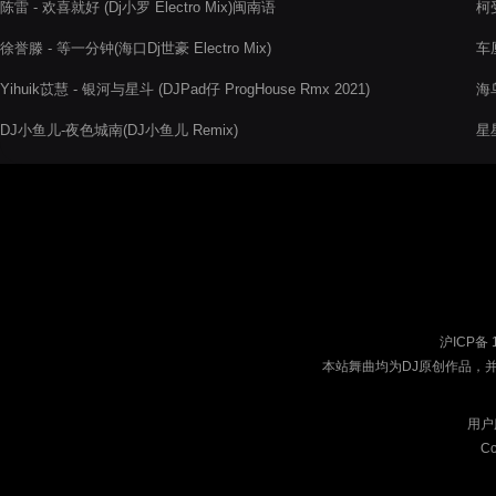
陈雷 - 欢喜就好 (Dj小罗 Electro Mix)闽南语
柯受
徐誉滕 - 等一分钟(海口Dj世豪 Electro Mix)
车厘
语)
Yihuik苡慧 - 银河与星斗 (DJPad仔 ProgHouse Rmx 2021)
海
DJ小鱼儿-夜色城南(DJ小鱼儿 Remix)
星
沪ICP备 
本站舞曲均为DJ原创作品，
用户
Co