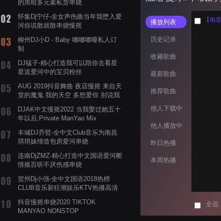
的黑暗多元素私货串烧
怀集Dj宁仔-全女声伤曲当年我堕入爱
【电音阁
播放列表
河你说散就散串烧慢摇
历史记录
柳州DJ小D - Baby 嘟嘟嘟哑私人订
制
收藏歌曲
DJ猛子-精心打造我可以陪你去看星
星送爱河中的宝贝粉丝
最新歌曲
AUG 2019抖音舞曲 夜店慢摇 来自天
推荐歌曲
堂的魔鬼 我的天空 多想爱你 别说我
的眼泪你无所谓 渡我不渡她
他人下载中
DJAK中文慢摇2022 当我娶过她五十
年以后,Private ManYao Mix
他人播放中
丰城DJ乔哲-全中文Club音乐为南昌
琪琪妹缔造包房爱河串烧
昨日热播
连南DjZMZ-精心打造中文国语爱河断
本周热播
情殇百听不厌伤感串烧
贺州Dj小强-全中文国语2018热榜
CLUB音乐新狂潮娱乐KTV热播高清
系列串烧
抖音慢摇串烧2020 TIKTOK
全选
MANYAO NONSTOP
POWERMIXFOR_ADRIANNE飞鸟和