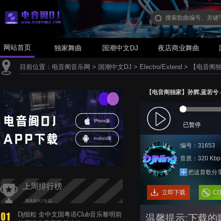
网站首页
独家舞曲
国潮中文DJ
夜店商业舞曲
目前位置：
电音阁音乐网
>
国潮中文DJ
>
Electro/Extend
>
【电音阁独家】
【电音阁独家】孙辉,蓝若兮 - QQ爱
已暂停
编号：31653
音质：320 Kbp
把这首歌分
上周排行榜
立即下载
C
Dj细粒 全中文国粤语Club音乐黎明前
温馨提示:下载