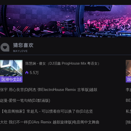
蝉爸爸妈妈爱存在夏天的风是想你的
声音啊
陈慧娴 - 傻女（DJ泪鑫 ProgHouse Mix 粤语女）
5.5万
国潮中文DJ
国
张宇 用心良苦(Dj阿杰 弹ElectroHouse Remix 古筝版)越鼓
李
赵曼-爱恨一笔勾销(DJ默涵版)
BE
【电音阁独家】常超凡 - 可以惯着你可以换了你(DJ志坚
私
Lakhouse MIX)
大壮 我们不一样(DJArs Remix 越鼓旋律版)电音阁中文舞曲
[独