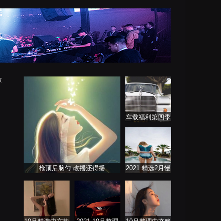
放
车载福利第四季
枪顶后脑勺 改摇还得摇
2021 精选2月慢
歌连版音乐串烧