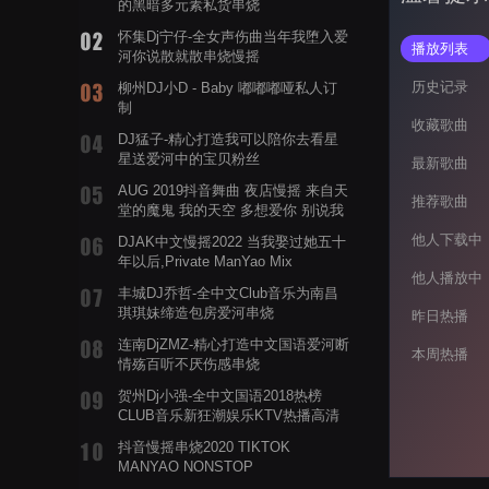
的黑暗多元素私货串烧
怀集Dj宁仔-全女声伤曲当年我堕入爱
播放列表
河你说散就散串烧慢摇
历史记录
柳州DJ小D - Baby 嘟嘟嘟哑私人订
制
收藏歌曲
DJ猛子-精心打造我可以陪你去看星
星送爱河中的宝贝粉丝
最新歌曲
AUG 2019抖音舞曲 夜店慢摇 来自天
推荐歌曲
堂的魔鬼 我的天空 多想爱你 别说我
的眼泪你无所谓 渡我不渡她
他人下载中
DJAK中文慢摇2022 当我娶过她五十
年以后,Private ManYao Mix
他人播放中
丰城DJ乔哲-全中文Club音乐为南昌
琪琪妹缔造包房爱河串烧
昨日热播
连南DjZMZ-精心打造中文国语爱河断
本周热播
情殇百听不厌伤感串烧
贺州Dj小强-全中文国语2018热榜
CLUB音乐新狂潮娱乐KTV热播高清
系列串烧
抖音慢摇串烧2020 TIKTOK
MANYAO NONSTOP
POWERMIXFOR_ADRIANNE飞鸟和