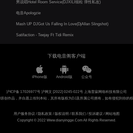
男说唱Hotel Room Service(DJXILI细粒 弹性私改)
电音Apologzie
Mash UP DJGot Us Falling In Love(DjAllan Slingshot)
Satifaction - Teejay Ft Tidi Remix
下载电音阁客户端
iPhone版
Android版
公众号
沪ICP备 17026977号
沪网文 [2022] 0245-022号
上海普寐网络科技有限公司
J原创作品，并自愿上传到本站，其所有版权为DJ及所属公司拥有，如有侵犯到你的
用户服务协议
/
隐私政策
/
版权说明
/
联系我们
/
投诉建议
/
网站地图
Copyright © 2022 Www.dianyingge.Com All Rights Reserved.