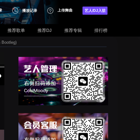
录
上传舞曲
播放记录
艺人/DJ入驻
推荐歌单
推荐DJ
推荐专辑
排行榜
ootleg)