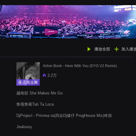
播放全部
加入播
Asher Book - Here With You (DYG V2 Remix)
3.2万
夜店商业舞
曲
越南鼓 She Makes Me Go
鲁嘎鲁噶Tati Ta Loca
DjProject - Privirea ta(四会Dj健仔 ProgHouse Mix)咚鼓
Jealousy