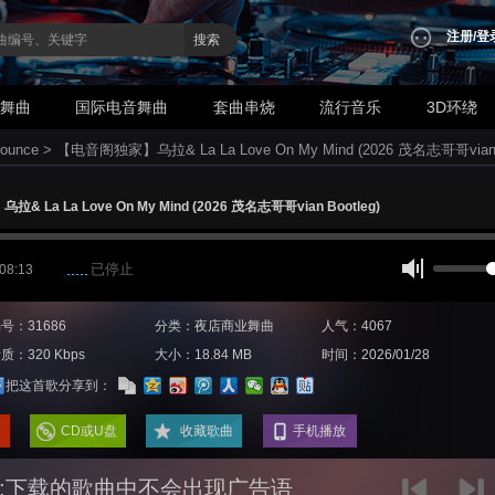
注册
/
登
搜索
业舞曲
国际电音舞曲
套曲串烧
流行音乐
3D环绕
ounce
>
【电音阁独家】乌拉& La La Love On My Mind (2026 茂名志哥哥vian B
 La La Love On My Mind (2026 茂名志哥哥vian Bootleg)
已停止
 08:13
号：31686
分类：夜店商业舞曲
人气：4067
质：320 Kbps
大小：18.84 MB
时间：2026/01/28
把这首歌分享到：
CD或U盘
收藏歌曲
手机播放
:下载的歌曲中不会出现广告语