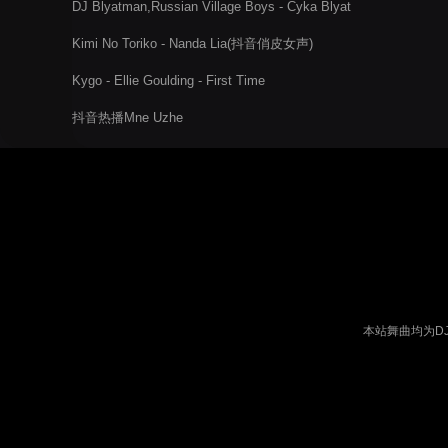
DJ Blyatman,Russian Village Boys - Cyka Blyat
Kimi No Toriko - Nanda Lia(抖音俏皮女声)
Kygo - Ellie Goulding - First Time
抖音热播Mne Uzhe
本站舞曲均为D