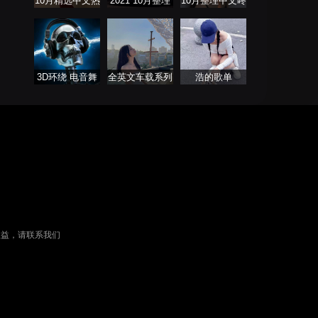
10月精选中文热
2021 10月整理
10月整理中文咚
播舞曲
热门串烧舞曲
鼓 ProgHouse
3D环绕 电音舞
全英文车载系列
浩的歌单
曲系列
权益，请联系我们