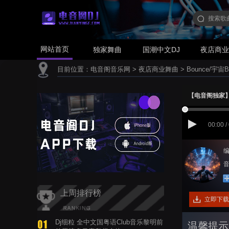
网站首页
独家舞曲
国潮中文DJ
夜店商
目前位置：
电音阁音乐网
>
夜店商业舞曲
>
Bounce/宇宙B
【电音阁独家】乌拉&
00:00 /
编
音
上周排行榜
立即下载
Dj细粒 全中文国粤语Club音乐黎明前
温馨提示