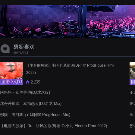
蝉爸爸妈妈爱存在夏天的风是想你的
声音啊
【电音阁独家】小阿七 从前说(Dj小罗 ProgHouse Rmx
2022)
国潮中文DJ
国
2.2万
阿悠悠 - 众里寻他(DJ沈念版)
王
沈丹丹郑源 - 幸福恋人(DJ名龙 Mix)
陈之
柳爽 - 漠河舞厅(DJ啊耀 ProgHouse Mix)
Se
【电音阁独家】Ru - 听风的歌(粤语 Dj小九 Electro Rmx 2022)
苏谭