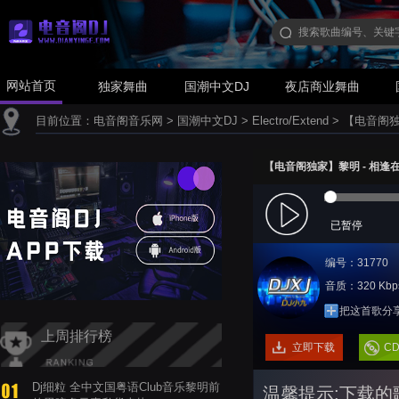
网站首页
独家舞曲
国潮中文DJ
夜店商业舞曲
目前位置：
电音阁音乐网
>
国潮中文DJ
>
Electro/Extend
>
【电音阁独家】
【电音阁独家】黎明 - 相逢在雨中(
已暂停
编号：31770
音质：320 Kbp
把这首歌分
上周排行榜
立即下载
C
Dj细粒 全中文国粤语Club音乐黎明前
温馨提示:下载