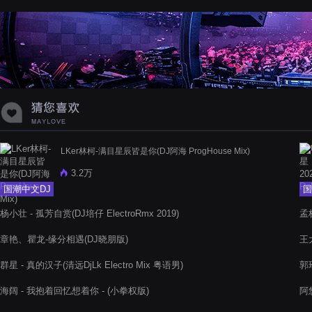
蝉爸爸妈妈爱存在夏天的风是想你的
声音啊
LKer林柯-满目星辰皆是你(DJ阿海 ProgHouse Mix)
3.2万
国潮中文DJ
国
杨小壮 - 孤芳自赏(DJ培仔 ElectroRmx 2019)
孟
章艳、瞿龙-缘分相遇(DJ晓朋版)
王
群星 - 真的汉子(清远DjLk Electro Mix 粤语男)
郭
海阔 - 我抱着回忆想着你 - (小拳权版)
阿悠