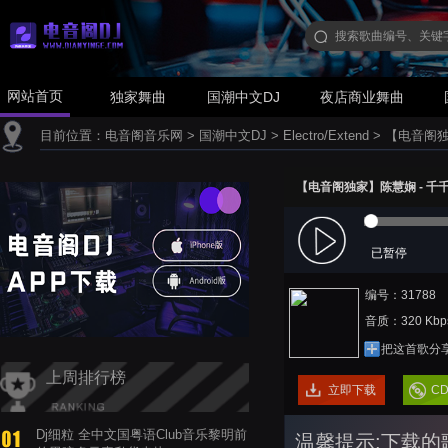
网站首页
独家舞曲
国潮中文DJ
夜店商业舞曲
目前位置：
电音阁音乐网
>
国潮中文DJ
>
Electro/Extend
>
【电音阁独家】
【电音阁独家】陈慧娴 - 千千阙歌(
已暂停
编号：31788
音质：320 Kbp
把这首歌分
上周排行榜
立即下载
C
Dj细粒 全中文国粤语Club音乐黎明前
温馨提示:下载