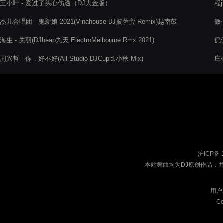
王小叶 - 爱过了头心伤透（DJ大金版）
程j
杰儿合唱团 - 鬼新娘 2021(Vinahouse DJ披萨蛮 Remix)越南鼓
傲七
海生 - 关羽(DJheap九天 ElectroMelbourne Rmx 2021)
侃侃
鼓
周兴哲 - 你，好不好(All Studio DJCupid.小秋 Mix)
庄
沪ICP备 
本站舞曲均为DJ原创作品，
用户
Co