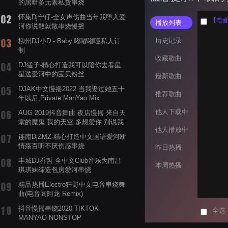
的黑暗多元素私货串烧
怀集Dj宁仔-全女声伤曲当年我堕入爱
【电音阁
播放列表
河你说散就散串烧慢摇
历史记录
柳州DJ小D - Baby 嘟嘟嘟哑私人订
制
收藏歌曲
DJ猛子-精心打造我可以陪你去看星
星送爱河中的宝贝粉丝
最新歌曲
DJAK中文慢摇2022 当我娶过她五十
推荐歌曲
年以后,Private ManYao Mix
他人下载中
AUG 2019抖音舞曲 夜店慢摇 来自天
堂的魔鬼 我的天空 多想爱你 别说我
他人播放中
的眼泪你无所谓 渡我不渡她
连南DjZMZ-精心打造中文国语爱河断
情殇百听不厌伤感串烧
昨日热播
丰城DJ乔哲-全中文Club音乐为南昌
本周热播
琪琪妹缔造包房爱河串烧
精品热播Electro狂野中文电音串烧舞
曲(电音阁阿龙 Remix)
抖音慢摇串烧2020 TIKTOK
全选
MANYAO NONSTOP
POWERMIXFOR_ADRIANNE飞鸟和