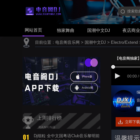
网站首页
独家舞曲
国潮中文DJ
夜店商
目前位置：
电音阁音乐网
>
国潮中文DJ
>
Electro/Extend
【电音阁独家】Bey
00:00 /
编
音
上周排行榜
立即下载
Dj细粒 全中文国粤语Club音乐黎明前
温馨提示