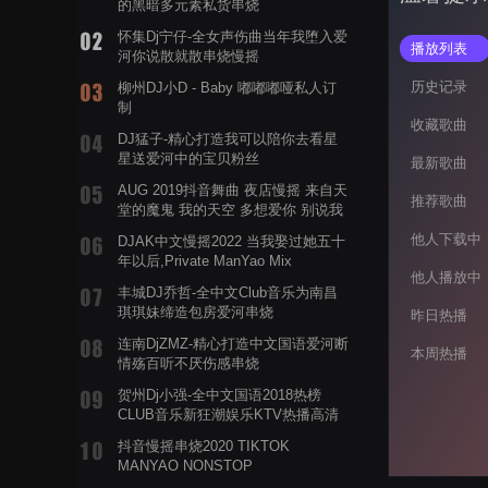
的黑暗多元素私货串烧
怀集Dj宁仔-全女声伤曲当年我堕入爱
播放列表
河你说散就散串烧慢摇
历史记录
柳州DJ小D - Baby 嘟嘟嘟哑私人订
制
收藏歌曲
DJ猛子-精心打造我可以陪你去看星
星送爱河中的宝贝粉丝
最新歌曲
AUG 2019抖音舞曲 夜店慢摇 来自天
推荐歌曲
堂的魔鬼 我的天空 多想爱你 别说我
的眼泪你无所谓 渡我不渡她
他人下载中
DJAK中文慢摇2022 当我娶过她五十
年以后,Private ManYao Mix
他人播放中
丰城DJ乔哲-全中文Club音乐为南昌
琪琪妹缔造包房爱河串烧
昨日热播
连南DjZMZ-精心打造中文国语爱河断
本周热播
情殇百听不厌伤感串烧
贺州Dj小强-全中文国语2018热榜
CLUB音乐新狂潮娱乐KTV热播高清
系列串烧
抖音慢摇串烧2020 TIKTOK
MANYAO NONSTOP
POWERMIXFOR_ADRIANNE飞鸟和