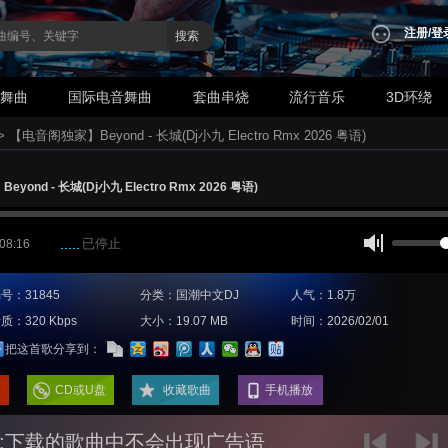
注册
/
登
搜索
业舞曲
国际电音舞曲
套曲串烧
流行音乐
3D环绕
>
【电音阁独家】Beyond - 长城(Dj小九 Electro Rmx 2026 粤语)
ond - 长城(Dj小九 Electro Rmx 2026 粤语)
已停止
 08:16
号：31845
分类：国潮中文DJ
人气：1.8万
质：320 Kbps
大小：19.07 MB
时间：2026/02/01
把这首歌分享到：
CD或U盘
收藏歌曲
手机播放
:下载的歌曲中不会出现广告语