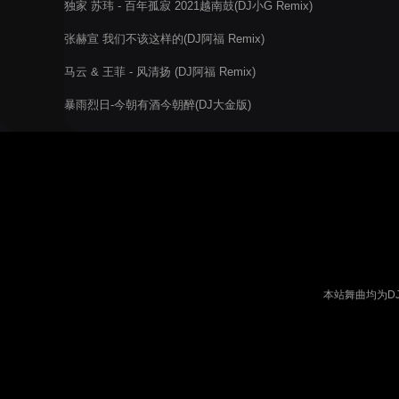
独家 苏玮 - 百年孤寂 2021越南鼓(DJ小G Remix)
张赫宣 我们不该这样的(DJ阿福 Remix)
马云 & 王菲 - 风清扬 (DJ阿福 Remix)
暴雨烈日-今朝有酒今朝醉(DJ大金版)
本站舞曲均为D