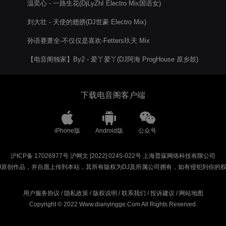
温奕心 - 一路生花(DjLyZhI Electro Mix国语女)
刘大壮 - 天使的翅膀(DJ世豪 Electro Mix)
孙语赛萧全-不仅仅是喜欢-Fetters玖天 Mix
【电音阁独家】By2 - 爱丫爱丫(DJ阿海 ProgHouse 原乡鼓)
下载电音阁客户端
iPhone版
Android版
公众号
沪ICP备 17026977号
沪网文 [2022] 0245-022号
上海普寐网络科技有限公司
J原创作品，并自愿上传到本站，其所有版权为DJ及所属公司拥有，如有侵犯到你的
用户服务协议
/
隐私政策
/
版权说明
/
联系我们
/
投诉建议
/
网站地图
Copyright © 2022 Www.dianyingge.Com All Rights Reserved.