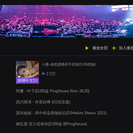
播放全部
加入播
小曼-虽然遗憾但不后悔(DJ伟然版)
2.5万
国潮中文DJ
阿桑 - 叶子(DJ阿超 ProgHouse Rmx 2K20)
四川雨泽 - 作茧自缚 (DJ沈念版)
莫叫姐姐 - 风中有朵雨做的云(DJHeArts Remix 2021)
林忆莲 至少还有你(DJ阿福 弹ProgHouse)