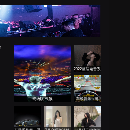
放
2022整理电音系
列
现场版 气氛
车载音乐（粤
语）