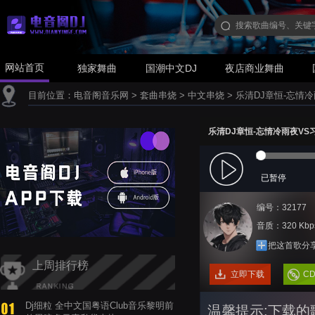
网站首页
独家舞曲
国潮中文DJ
夜店商业舞曲
目前位置：
电音阁音乐网
>
套曲串烧
>
中文串烧
>
乐清DJ章恒-忘情冷
乐清DJ章恒-忘情冷雨夜VS习
已暂停
编号：32177
音质：320 Kbp
把这首歌分
上周排行榜
立即下载
C
Dj细粒 全中文国粤语Club音乐黎明前
温馨提示:下载