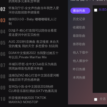
的黑暗多元素私货串烧
怀集Dj宁仔-全女声伤曲当年我堕入爱
乐清D
播放列表
河你说散就散串烧慢摇
历史记录
柳州DJ小D - Baby 嘟嘟嘟哑私人订
制
收藏歌曲
DJ猛子-精心打造我可以陪你去看星
星送爱河中的宝贝粉丝
最新歌曲
AUG 2019抖音舞曲 夜店慢摇 来自天
推荐歌曲
堂的魔鬼 我的天空 多想爱你 别说我
的眼泪你无所谓 渡我不渡她
他人下载中
DJAK中文慢摇2022 当我娶过她五十
年以后,Private ManYao Mix
他人播放中
丰城DJ乔哲-全中文Club音乐为南昌
琪琪妹缔造包房爱河串烧
昨日热播
连南DjZMZ-精心打造中文国语爱河断
本周热播
情殇百听不厌伤感串烧
贺州Dj小强-全中文国语2018热榜
CLUB音乐新狂潮娱乐KTV热播高清
系列串烧
抖音慢摇串烧2020 TIKTOK
全选
MANYAO NONSTOP
POWERMIXFOR_ADRIANNE飞鸟和