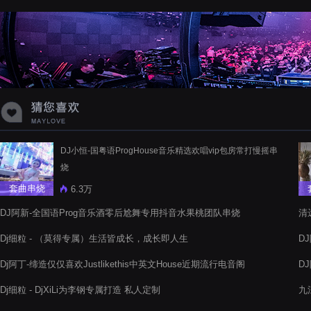
蝉爸爸妈妈爱存在夏天的风是想你的
声音啊
DJ小恒-国粤语ProgHouse音乐精选欢唱vip包房常打慢摇串
烧
套曲串烧
6.3万
DJ阿新-全国语Prog音乐酒零后尬舞专用抖音水果桃团队串烧
清
氛
Dj细粒 - （莫得专属）生活皆成长，成长即人生
D
Dj阿丁-缔造仅仅喜欢Justlikethis中英文House近期流行电音阁
D
串烧
Dj细粒 - DjXiLi为李钢专属打造 私人定制
九