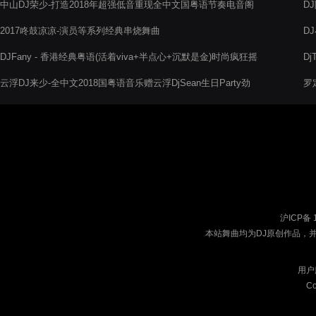
中山DJ荣少-打造2018年超强低音重现全中文国粤语节奏电音阁
D
串烧
2017咚鼓凉凉-演员等系列经典串烧舞曲
D
DJFany - 香港经典粤语(活着viva+半点心+沉默是金)时尚疯狂摇
D
摆节奏气氛慢摇串烧
阁
云浮DJ来少-全中文2018国粤语音乐赠云浮DjSean生日Party劲
罗
爆电音阁串烧舞曲
上
沪ICP备 
本站舞曲均为DJ原创作品，
用户
Co