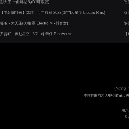
彤大王-一曲诉悲伤(DJ可乐版)
崔
【电音阁独家】苏玮 - 百年孤寂 2022(南宁DJ星少 Electro Rmx)
蔡国
Pr
璐爷 - 大天蓬(DJ细霖 Electro Mix抖音女)
陕西
尹昔眠 - 奔赴星空 - V2 - dj 华仔 ProgHouse
【电
沪ICP备 
本站舞曲均为DJ原创作品，
用户
Co