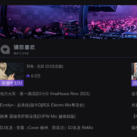
蝉爸爸妈妈爱存在夏天的风是想你的
声音啊
郑鱼 - 怎叹 (DJ沈念版)
6.0万
国潮中文DJ
国
动力火车 - 第一滴泪(DJ小G VinaHouse Rmx 2021)
蓝
Ecrolyn - 必杀技(福乍Dj阿乐 Electro Mix粤语女)
肖家
路勇 愿做菩萨那朵莲(DJPW Mix 越南鼓版)
【
20
DJ名龙 - 答案（Cover 杨坤、郭采洁）DJ名龙 ReMix
隔壁