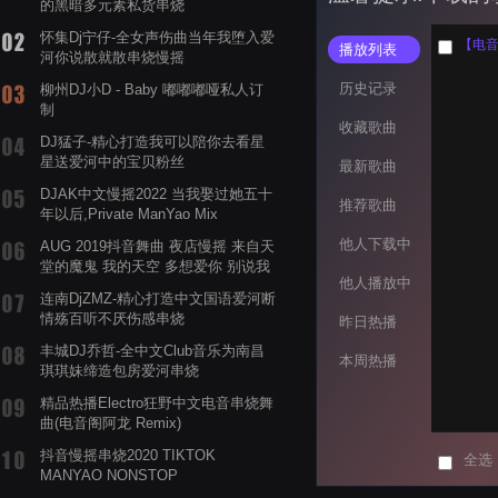
的黑暗多元素私货串烧
怀集Dj宁仔-全女声伤曲当年我堕入爱
播放列表
河你说散就散串烧慢摇
历史记录
柳州DJ小D - Baby 嘟嘟嘟哑私人订
制
收藏歌曲
DJ猛子-精心打造我可以陪你去看星
星送爱河中的宝贝粉丝
最新歌曲
DJAK中文慢摇2022 当我娶过她五十
推荐歌曲
年以后,Private ManYao Mix
他人下载中
AUG 2019抖音舞曲 夜店慢摇 来自天
堂的魔鬼 我的天空 多想爱你 别说我
他人播放中
的眼泪你无所谓 渡我不渡她
连南DjZMZ-精心打造中文国语爱河断
情殇百听不厌伤感串烧
昨日热播
丰城DJ乔哲-全中文Club音乐为南昌
本周热播
琪琪妹缔造包房爱河串烧
精品热播Electro狂野中文电音串烧舞
曲(电音阁阿龙 Remix)
抖音慢摇串烧2020 TIKTOK
全选
MANYAO NONSTOP
POWERMIXFOR_ADRIANNE飞鸟和