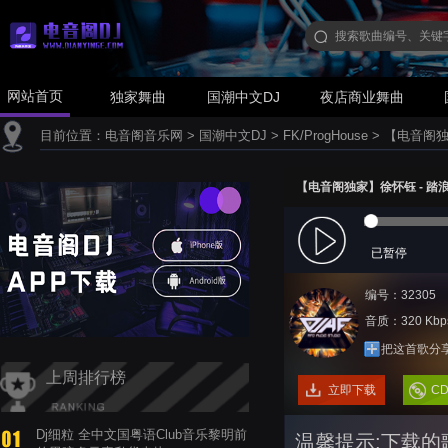
网站首页
独家舞曲
国潮中文DJ
夜店商业舞曲
目前位置：
电音阁音乐网
>
国潮中文DJ
>
FK/ProgHouse
>
【电音阁独家】
【电音阁独家】徐怀钰 - 踏浪(Dj
已暂停
编号：32305
音质：320 Kbp
把这首歌分
上周排行榜
立即下载
C
Dj细粒 全中文国粤语Club音乐黎明前
温馨提示:下载