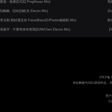
蔡葵 - 拖累(DJQQ ProgHouse Mix)
荀
Dj枫枫 - 旧街(Dj欧东 Electro Mix)
庄
李玉刚 刚好遇见你 FutureBass(DJPerets杨铭权 Mix)
陈果
张振宇 - 不要再来伤害我(DJMrChen Electro Mix)
【电
20
沪ICP备 
本站舞曲均为DJ原创作品，
用户
Co