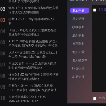
的黑暗多元素私货串烧
怀集Dj宁仔-全女声伤曲当年我堕入爱
【电音阁
播放列表
河你说散就散串烧慢摇
历史记录
柳州DJ小D - Baby 嘟嘟嘟哑私人订
制
收藏歌曲
DJ猛子-精心打造我可以陪你去看星
星送爱河中的宝贝粉丝
最新歌曲
AUG 2019抖音舞曲 夜店慢摇 来自天
推荐歌曲
堂的魔鬼 我的天空 多想爱你 别说我
的眼泪你无所谓 渡我不渡她
他人下载中
DJAK中文慢摇2022 当我娶过她五十
年以后,Private ManYao Mix
他人播放中
丰城DJ乔哲-全中文Club音乐为南昌
琪琪妹缔造包房爱河串烧
昨日热播
连南DjZMZ-精心打造中文国语爱河断
本周热播
情殇百听不厌伤感串烧
贺州Dj小强-全中文国语2018热榜
CLUB音乐新狂潮娱乐KTV热播高清
系列串烧
抖音慢摇串烧2020 TIKTOK
全选
MANYAO NONSTOP
POWERMIXFOR_ADRIANNE飞鸟和