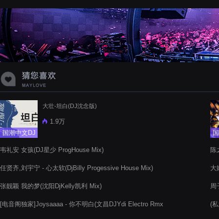
蝉爸爸妈妈爱存在夏天的风是想你的
声音啊
大壮-坦白(DJ沈念版)
1.9万
国潮中文DJ
国
韦礼安 女孩(DJ星少 ProgHouse Mix)
陈之
任贤齐,刘宇宁 - 心太软(DjBilly Progessive House Mix)
大
张靓颖 我的梦(沈阳DjKelly凯利 Mix)
周子
[电音阁独家]Joysaaaa - 你不明白(文昌DJYdi Electro Rmx
(私
2022)