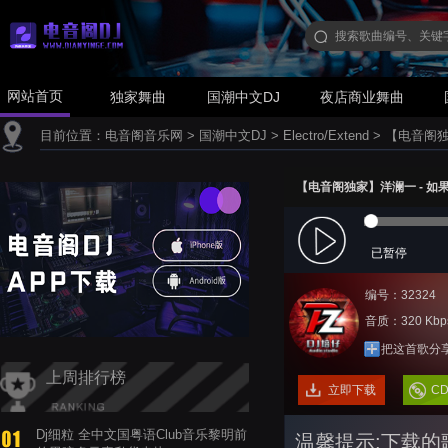
网站首页
独家舞曲
国潮中文DJ
夜店商业舞曲
目前位置：
电音阁音乐网
>
国潮中文DJ
>
Electro/Extend
>
【电音阁独家】
【电音阁独家】洋澜一 - 如果最后不
已暂停
编号：32324
音质：320 Kbp
把这首歌分
上周排行榜
立即下载
C
Dj细粒 全中文国粤语Club音乐黎明前
温馨提示:下载