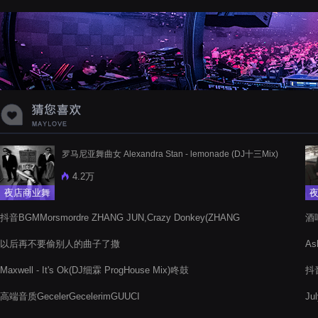
蝉爸爸妈妈爱存在夏天的风是想你的
声音啊
罗马尼亚舞曲女 Alexandra Stan - lemonade (DJ十三Mix)
4.2万
夜店商业舞
曲
抖音BGMMorsmordre ZHANG JUN,Crazy Donkey(ZHANG
酒
JUN)
以后再不要偷别人的曲子了撒
As
Maxwell - It's Ok(DJ细霖 ProgHouse Mix)咚鼓
抖音
Re
高端音质GecelerGecelerimGUUCI
Ju