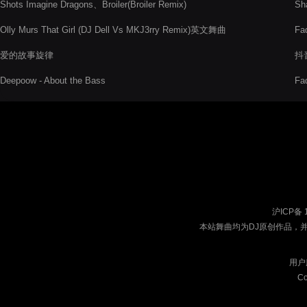
Shots Imagine Dragons、Broiler(Broiler Remix)
Sh
Olly Murs That Girl (DJ Dell Vs MKJ3rry Remix)英文舞曲
Fa
爱的故事旋律
抖音
Deepoow - About the Bass
Fa
沪ICP备 
本站舞曲均为DJ原创作品，
用户
Co