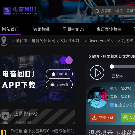
网站首页
独家舞曲
国潮中文DJ
夜店商业舞曲
目前位置：
电音阁音乐网
>
夜店商业舞曲
>
Disco/HardStyle
>
刘德华 -
刘德华 - 暗里着迷(Dj文意 Dis
已暂停
编号：32379
音质：320 Kbp
把这首歌分
上周排行榜
立即下载
C
Dj细粒 全中文国粤语Club音乐黎明前
温馨提示:下载