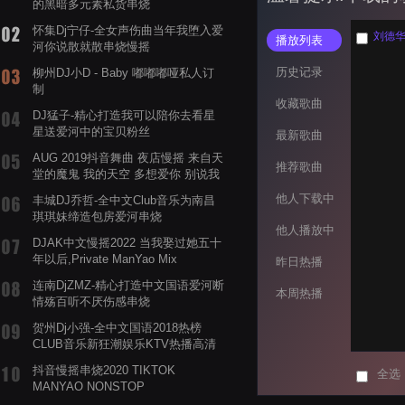
的黑暗多元素私货串烧
怀集Dj宁仔-全女声伤曲当年我堕入爱
刘德华 
播放列表
河你说散就散串烧慢摇
历史记录
柳州DJ小D - Baby 嘟嘟嘟哑私人订
制
收藏歌曲
DJ猛子-精心打造我可以陪你去看星
星送爱河中的宝贝粉丝
最新歌曲
AUG 2019抖音舞曲 夜店慢摇 来自天
推荐歌曲
堂的魔鬼 我的天空 多想爱你 别说我
的眼泪你无所谓 渡我不渡她
他人下载中
丰城DJ乔哲-全中文Club音乐为南昌
琪琪妹缔造包房爱河串烧
他人播放中
DJAK中文慢摇2022 当我娶过她五十
年以后,Private ManYao Mix
昨日热播
连南DjZMZ-精心打造中文国语爱河断
本周热播
情殇百听不厌伤感串烧
贺州Dj小强-全中文国语2018热榜
CLUB音乐新狂潮娱乐KTV热播高清
系列串烧
抖音慢摇串烧2020 TIKTOK
全选
MANYAO NONSTOP
POWERMIXFOR_ADRIANNE飞鸟和