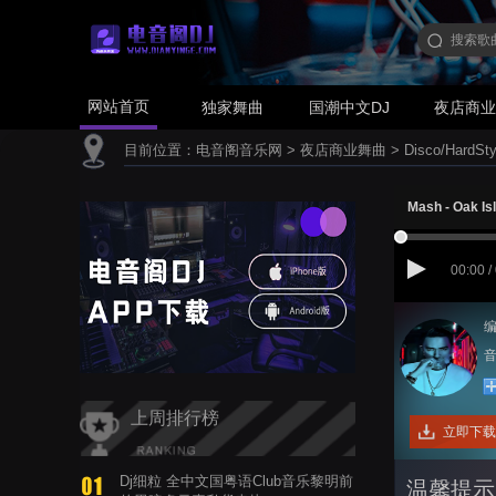
网站首页
独家舞曲
国潮中文DJ
夜店商
目前位置：
电音阁音乐网
>
夜店商业舞曲
>
Disco/HardSty
Mash - Oak I
00:00 /
编
音
上周排行榜
立即下载
Dj细粒 全中文国粤语Club音乐黎明前
温馨提示