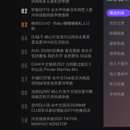
的黑暗多元素私货串烧
怀集Dj宁仔-全女声伤曲当年我堕入爱
播放列表
河你说散就散串烧慢摇
历史记录
柳州DJ小D - Baby 嘟嘟嘟哑私人订
制
收藏歌曲
DJ猛子-精心打造我可以陪你去看星
星送爱河中的宝贝粉丝
最新歌曲
AUG 2019抖音舞曲 夜店慢摇 来自天
推荐歌曲
堂的魔鬼 我的天空 多想爱你 别说我
的眼泪你无所谓 渡我不渡她
他人下载中
DJAK中文慢摇2022 当我娶过她五十
年以后,Private ManYao Mix
他人播放中
丰城DJ乔哲-全中文Club音乐为南昌
琪琪妹缔造包房爱河串烧
昨日热播
连南DjZMZ-精心打造中文国语爱河断
本周热播
情殇百听不厌伤感串烧
贺州Dj小强-全中文国语2018热榜
CLUB音乐新狂潮娱乐KTV热播高清
系列串烧
抖音慢摇串烧2020 TIKTOK
MANYAO NONSTOP
POWERMIXFOR_ADRIANNE飞鸟和