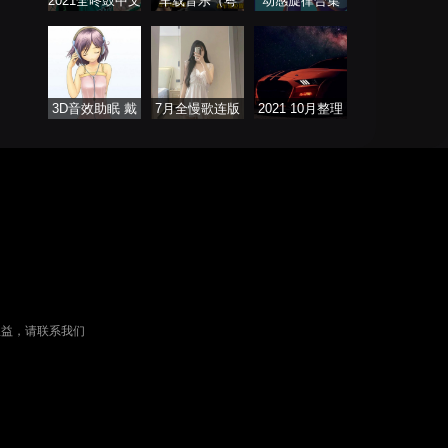
2021全咚鼓中文
车载音乐（粤
动感旋律合集
歌曲大全
语）
3D音效助眠 戴
7月全慢歌连版
2021 10月整理
上耳机聆听
串烧
热门串烧舞曲
权益，请联系我们