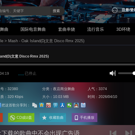
注册
/
登
搜索
业舞曲
国际电音舞曲
套曲串烧
流行音乐
3D环绕
le
>
Mash - Oak Island(Dj文意 Disco Rmx 2025)
sland(Dj文意 Disco Rmx 2025)
已停止
 04:19
号：32380
分类：夜店商业舞曲
人气：3374
质：320 Kbps
大小：10.03 MB
时间：2026/04/10
把这首歌分享到：
CD或U盘
收藏歌曲
手机播放
:下载的歌曲中不会出现广告语