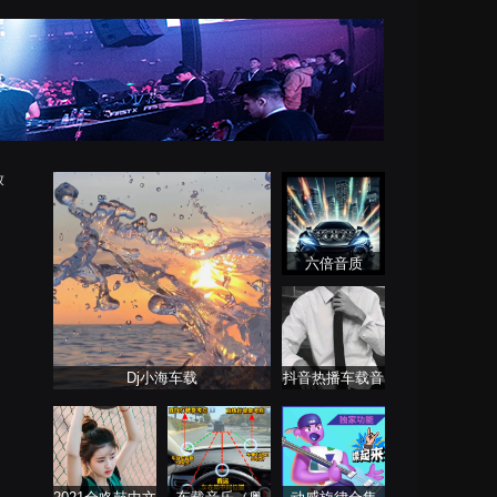
放
六倍音质
Dj小海车载
抖音热播车载音
乐