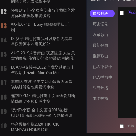
的黑暗多元素私货串烧
怀集Dj宁仔-全女声伤曲当年我堕入爱
【电音阁
播放列表
河你说散就散串烧慢摇
历史记录
柳州DJ小D - Baby 嘟嘟嘟哑私人订
制
收藏歌曲
DJ猛子-精心打造我可以陪你去看星
星送爱河中的宝贝粉丝
最新歌曲
AUG 2019抖音舞曲 夜店慢摇 来自天
推荐歌曲
堂的魔鬼 我的天空 多想爱你 别说我
的眼泪你无所谓 渡我不渡她
他人下载中
DJAK中文慢摇2022 当我娶过她五十
年以后,Private ManYao Mix
他人播放中
丰城DJ乔哲-全中文Club音乐为南昌
琪琪妹缔造包房爱河串烧
昨日热播
连南DjZMZ-精心打造中文国语爱河断
本周热播
情殇百听不厌伤感串烧
贺州Dj小强-全中文国语2018热榜
CLUB音乐新狂潮娱乐KTV热播高清
系列串烧
抖音慢摇串烧2020 TIKTOK
全选
MANYAO NONSTOP
POWERMIXFOR_ADRIANNE飞鸟和