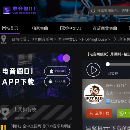
网站首页
独家舞曲
国潮中文DJ
夜店商业舞曲
目前位置：
电音阁音乐网
>
国潮中文DJ
>
FK/ProgHouse
>
【电音阁独家】
【电音阁独家】屠洪刚 - 精忠报国(
已暂停
编号：32434
音质：320 Kbp
把这首歌分
上周排行榜
立即下载
C
Dj细粒 全中文国粤语Club音乐黎明前
温馨提示:下载