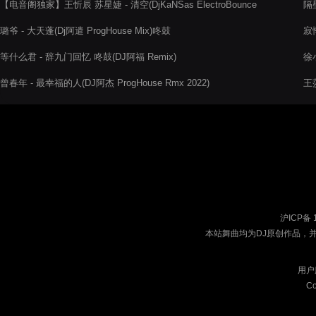
【电音阁独家】王忻辰 苏星婕 - 清空(DjKaNSas ElectroBounce
隔壁
Rmx 2022)
璐爷 - 大天蓬(Dj阿遣 ProgHouse Mix)咚鼓
寂悸
等什么君 - 辞九门回忆 咚鼓(DJ阿福 Remix)
徐小
曾春年 - 最幸福的人(DJ阿杰 ProgHouse Rmx 2022)
王
沪ICP备 
本站舞曲均为DJ原创作品，
用户
Co