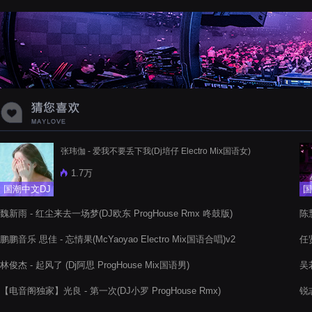
蝉爸爸妈妈爱存在夏天的风是想你的
声音啊
张玮伽 - 爱我不要丢下我(Dj培仔 Electro Mix国语女)
1.7万
国潮中文DJ
国
魏新雨 - 红尘来去一场梦(DJ欧东 ProgHouse Rmx 咚鼓版)
陈
鹏鹏音乐 思佳 - 忘情果(McYaoyao Electro Mix国语合唱)v2
任
林俊杰 - 起风了 (Dj阿思 ProgHouse Mix国语男)
吴若
【电音阁独家】光良 - 第一次(DJ小罗 ProgHouse Rmx)
锐
圆r