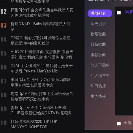
的黑暗多元素私货串烧
怀集Dj宁仔-全女声伤曲当年我堕入爱
播放列表
河你说散就散串烧慢摇
历史记录
柳州DJ小D - Baby 嘟嘟嘟哑私人订
制
收藏歌曲
DJ猛子-精心打造我可以陪你去看星
星送爱河中的宝贝粉丝
最新歌曲
AUG 2019抖音舞曲 夜店慢摇 来自天
推荐歌曲
堂的魔鬼 我的天空 多想爱你 别说我
的眼泪你无所谓 渡我不渡她
他人下载中
DJAK中文慢摇2022 当我娶过她五十
年以后,Private ManYao Mix
他人播放中
丰城DJ乔哲-全中文Club音乐为南昌
琪琪妹缔造包房爱河串烧
昨日热播
连南DjZMZ-精心打造中文国语爱河断
本周热播
情殇百听不厌伤感串烧
贺州Dj小强-全中文国语2018热榜
CLUB音乐新狂潮娱乐KTV热播高清
系列串烧
抖音慢摇串烧2020 TIKTOK
全选
MANYAO NONSTOP
POWERMIXFOR_ADRIANNE飞鸟和