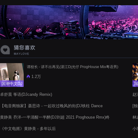
蝉爸爸妈妈爱存在夏天的风是想你的
声音啊
谭校长 - 讲不出再见(湛江Dj光仔 ProgHouse Mix粤语男)
1.2万
国潮中文DJ
国
卓舒晨 筝语(DJcandy Remix)
赵
【电音阁独家】聂思诗 - 一起吹过晚风的街(DJ铁柱 Dance
[独
Rmx)
黄静美 乔洋-一半清醒一半醉(DJ刘超 2021 Proghouse Rmx)咚
林志
鼓
《中文电摇》黄静美 - 多年以后
小