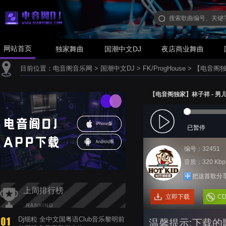
网站首页
独家舞曲
国潮中文DJ
夜店商业舞曲
目前位置：
电音阁音乐网
>
国潮中文DJ
>
FK/ProgHouse
>
【电音阁独家】
【电音阁独家】林子祥 - 男儿当自强
已暂停
编号：32451
音质：320 Kbp
把这首歌分
上周排行榜
立即下载
C
Dj细粒 全中文国粤语Club音乐黎明前
温馨提示:下载