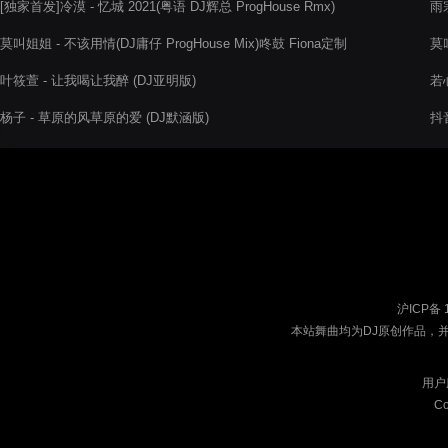
[独家首发]冷漠 - 忆城 2021(粤语 DJ辉总 ProgHouse Rmx)
雨
莫叫姐姐 - 不该用情(DJ庸仔 ProgHouse Mix)咚鼓 Fiona定制
莫
女
叶筱萱 - 让我喝让我醉 (DJ亚明版)
若心
杨子 - 草原的风草原的爱 (DJ默涵版)
抖
沪ICP备 
本站舞曲均为DJ原创作品，
用户
Co