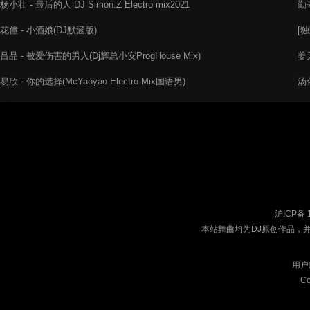
杨小壮 - 最后的人 DJ Simon.Z Electro mix2021
勤哥
花僮 - 小酒娘(DJ默涵版)
[独
20
吕品 - 被爱伤害的男人(Dj辉总小安ProgHouse Mix)
姜天
易欣 - 你的选择(McYaoyao Electro Mix国语男)
汤
沪ICP备 
本站舞曲均为DJ原创作品，
用户
Co