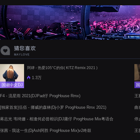
蝉爸爸妈妈爱存在夏天的风是想你的
声音啊
阿肆 - 热爱105°C的你( K!TZ Remix 2021 )
1.3万
国潮中文DJ
国
F4 - 流星雨 2021(DJPad仔 ProgHouse Rmx)
王雅
[独家首发]伍佰 - 挪威的森林(Dj小罗 ProgHouse Rmx 2021)
曲肖
蒋志光 韦绮姗 - 相逢何必曾相识(DJ庸仔 ProgHouse Mix粤语合
停止
唱)
张茜 - 我这一生(DjAsh阿胜 ProgHouse Mix)v2咚鼓
王