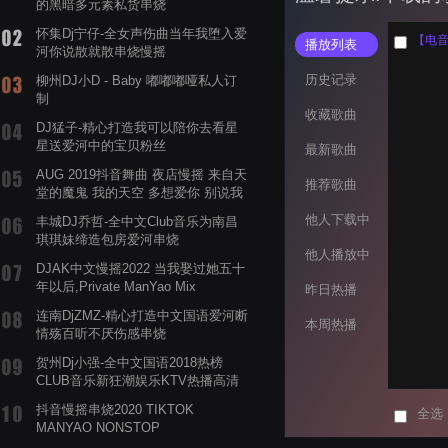
的黑暗多元素私货串烧
怀集Dj宁仔-全女声伤曲当年我堕入爱
【电音阁
播放列表
河你说散就散串烧慢摇
历史记录
柳州DJ小D - Baby 嘟嘟嘟哑私人订
制
收藏歌曲
DJ猛子-精心打造我可以陪你去看星
星送爱河中的宝贝粉丝
最新歌曲
AUG 2019抖音舞曲 夜店慢摇 来自天
推荐歌曲
堂的魔鬼 我的天空 多想爱你 别说我
的眼泪你无所谓 渡我不渡她
他人下载中
丰城DJ乔哲-全中文Club音乐为南昌
琪琪妹缔造包房爱河串烧
他人播放中
DJAK中文慢摇2022 当我娶过她五十
年以后,Private ManYao Mix
昨日热播
连南DjZMZ-精心打造中文国语爱河断
本周热播
情殇百听不厌伤感串烧
贺州Dj小强-全中文国语2018热榜
CLUB音乐新狂潮娱乐KTV热播高清
系列串烧
抖音慢摇串烧2020 TIKTOK
全选
MANYAO NONSTOP
POWERMIXFOR_ADRIANNE飞鸟和