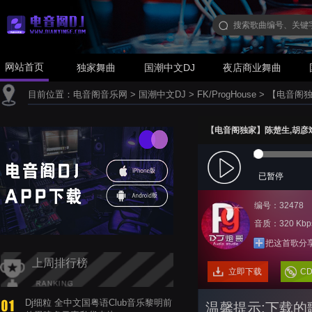
网站首页
独家舞曲
国潮中文DJ
夜店商业舞曲
目前位置：
电音阁音乐网
>
国潮中文DJ
>
FK/ProgHouse
>
【电音阁独家】
【电音阁独家】陈楚生,胡彦斌 - 再
已暂停
编号：32478
音质：320 Kbp
把这首歌分
上周排行榜
立即下载
C
Dj细粒 全中文国粤语Club音乐黎明前
温馨提示:下载