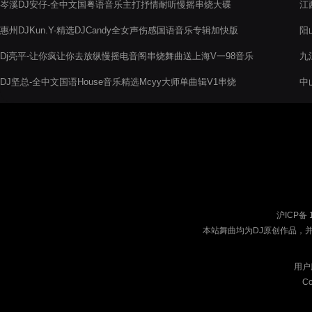
岑溪DJ安仔-全中文国粤语音乐主打抒情耐听慢摇串烧大碟
江
惠州DJKun.Y-精选DJCandy全女声伤感国语音乐专辑加快版
阳
烧
Dj亮平-让你疯让你去放纵慢摇电音阁串烧舞曲送上海V一98音乐
九
吧
DJ坚总-全中文国语House音乐精选Mcyy大师单曲辑V1串烧
中
串
沪ICP备 
本站舞曲均为DJ原创作品，
用户
Co