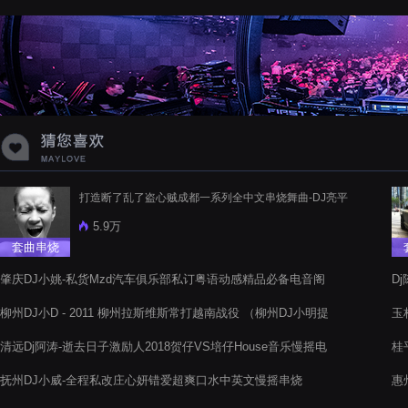
蝉爸爸妈妈爱存在夏天的风是想你的
声音啊
打造断了乱了盗心贼成都一系列全中文串烧舞曲-DJ亮平
5.9万
套曲串烧
肇庆DJ小姚-私货Mzd汽车俱乐部私订粤语动感精品必备电音阁
D
嗨串舞曲
阁
柳州DJ小D - 2011 柳州拉斯维斯常打越南战役 （柳州DJ小明提
玉
供）
阁
清远Dj阿涛-逝去日子激励人2018贺仔VS培仔House音乐慢摇电
桂
音阁串烧
抚州DJ小威-全程私改庄心妍错爱超爽口水中英文慢摇串烧
惠
串