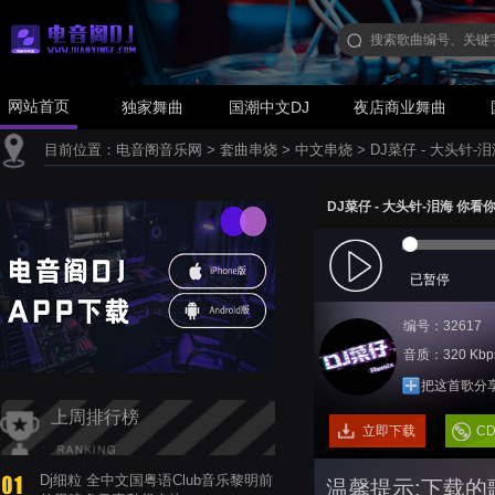
网站首页
独家舞曲
国潮中文DJ
夜店商业舞曲
目前位置：
电音阁音乐网
>
套曲串烧
>
中文串烧
>
DJ菜仔 - 大头针-
DJ菜仔 - 大头针-泪海 你看
已暂停
编号：32617
音质：320 Kbp
把这首歌分
上周排行榜
立即下载
C
Dj细粒 全中文国粤语Club音乐黎明前
温馨提示:下载