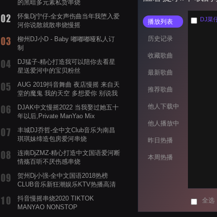
的黑暗多元素私货串烧
怀集Dj宁仔-全女声伤曲当年我堕入爱
DJ菜
播放列表
河你说散就散串烧慢摇
历史记录
柳州DJ小D - Baby 嘟嘟嘟哑私人订
制
收藏歌曲
DJ猛子-精心打造我可以陪你去看星
星送爱河中的宝贝粉丝
最新歌曲
AUG 2019抖音舞曲 夜店慢摇 来自天
推荐歌曲
堂的魔鬼 我的天空 多想爱你 别说我
的眼泪你无所谓 渡我不渡她
他人下载中
DJAK中文慢摇2022 当我娶过她五十
年以后,Private ManYao Mix
他人播放中
丰城DJ乔哲-全中文Club音乐为南昌
琪琪妹缔造包房爱河串烧
昨日热播
连南DjZMZ-精心打造中文国语爱河断
本周热播
情殇百听不厌伤感串烧
贺州Dj小强-全中文国语2018热榜
CLUB音乐新狂潮娱乐KTV热播高清
系列串烧
抖音慢摇串烧2020 TIKTOK
全选
MANYAO NONSTOP
POWERMIXFOR_ADRIANNE飞鸟和