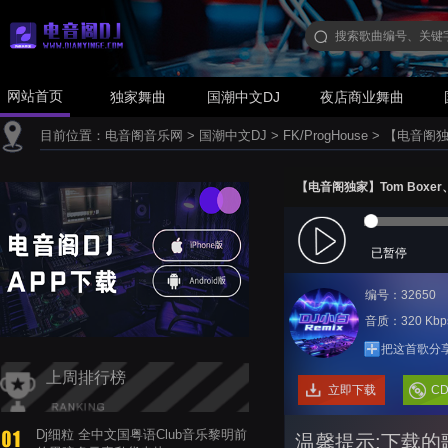
网站首页
独家舞曲
国潮中文DJ
夜店商业舞曲
目前位置：
电音阁音乐网
>
国潮中文DJ
>
FK/ProgHouse
>
【电音阁独家】T
【电音阁独家】Tom Boxer、Mor
已暂停
编号：32650
音质：320 Kbp
把这首歌分
上周排行榜
立即下载
C
Dj细粒 全中文国粤语Club音乐黎明前
温馨提示:下载