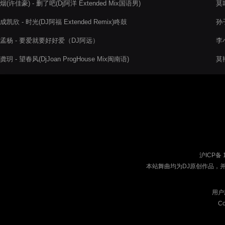
烟(许佳豪) - 删了吧(Dj阿洋 Extended Mix国语男)
莫叫
成凯欣 - 时光(DJ阿福 Extended Remix)咚鼓
孙子
孟杨 - 要爱就要好好爱（DJ阿远）
李小
龚玥 - 望春风(DjJoan ProgHouse Mix闽南语)
莫艳
沪ICP备 
本站舞曲均为DJ原创作品，
用户
Co