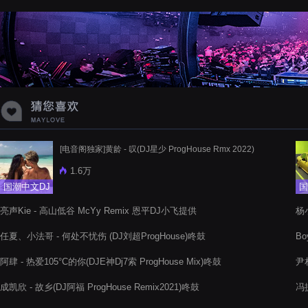
蝉爸爸妈妈爱存在夏天的风是想你的
声音啊
[电音阁独家]黄龄 - 叹(DJ星少 ProgHouse Rmx 2022)
1.6万
国潮中文DJ
国
亮声Kie - 高山低谷 McYy Remix 恩平DJ小飞提供
杨小
任夏、小法哥 - 何处不忧伤 (DJ刘超ProgHouse)咚鼓
Bo
阿肆 - 热爱105°C的你(DJE神Dj7索 ProgHouse Mix)咚鼓
尹
成凯欣 - 故乡(DJ阿福 ProgHouse Remix2021)咚鼓
冯提