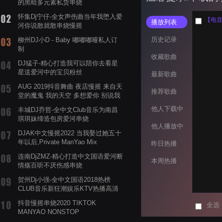
的黑暗多元素私货串烧
怀集Dj宁仔-全女声伤曲当年我堕入爱
播放列表
河你说散就散串烧慢摇
历史记录
柳州DJ小D - Baby 嘟嘟嘟哑私人订
制
收藏歌曲
DJ猛子-精心打造我可以陪你去看星
星送爱河中的宝贝粉丝
最新歌曲
AUG 2019抖音舞曲 夜店慢摇 来自天
推荐歌曲
堂的魔鬼 我的天空 多想爱你 别说我
的眼泪你无所谓 渡我不渡她
他人下载中
丰城DJ乔哲-全中文Club音乐为南昌
琪琪妹缔造包房爱河串烧
他人播放中
DJAK中文慢摇2022 当我娶过她五十
年以后,Private ManYao Mix
昨日热播
连南DjZMZ-精心打造中文国语爱河断
本周热播
情殇百听不厌伤感串烧
贺州Dj小强-全中文国语2018热榜
CLUB音乐新狂潮娱乐KTV热播高清
系列串烧
抖音慢摇串烧2020 TIKTOK
全选
MANYAO NONSTOP
POWERMIXFOR_ADRIANNE飞鸟和