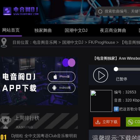
网站首页
独家舞曲
国潮中文DJ
夜店商业舞曲
目前位置：
电音阁音乐网
>
国潮中文DJ
>
FK/ProgHouse
>
【电音阁独家】A
【电音阁独家】Ann Winsborn -
已暂停
编号：32653
音质：320 Kbp
把这首歌分
上周排行榜
立即下载
C
Dj细粒 全中文国粤语Club音乐黎明前
温馨提示:下载