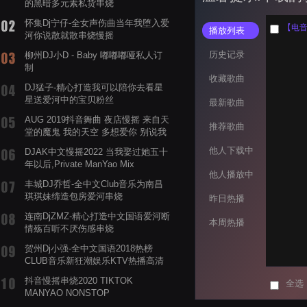
的黑暗多元素私货串烧
怀集Dj宁仔-全女声伤曲当年我堕入爱
播放列表
河你说散就散串烧慢摇
历史记录
柳州DJ小D - Baby 嘟嘟嘟哑私人订
制
收藏歌曲
DJ猛子-精心打造我可以陪你去看星
星送爱河中的宝贝粉丝
最新歌曲
AUG 2019抖音舞曲 夜店慢摇 来自天
推荐歌曲
堂的魔鬼 我的天空 多想爱你 别说我
的眼泪你无所谓 渡我不渡她
他人下载中
DJAK中文慢摇2022 当我娶过她五十
年以后,Private ManYao Mix
他人播放中
丰城DJ乔哲-全中文Club音乐为南昌
琪琪妹缔造包房爱河串烧
昨日热播
连南DjZMZ-精心打造中文国语爱河断
本周热播
情殇百听不厌伤感串烧
贺州Dj小强-全中文国语2018热榜
CLUB音乐新狂潮娱乐KTV热播高清
系列串烧
抖音慢摇串烧2020 TIKTOK
全选
MANYAO NONSTOP
POWERMIXFOR_ADRIANNE飞鸟和