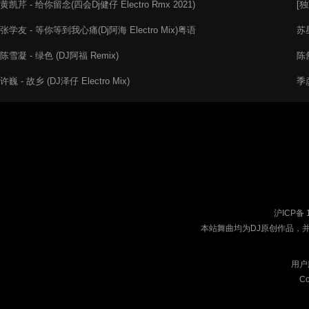
黄凯芹 - 给你留念(四会Dj健仔 Electro Rmx 2021)
[独
张学友 - 等你等到我心痛(Dj阿海 Electro Mix)粤语
苏星
陈雪凝 - 绿色 (DJ阿福 Remix)
陈
许巍 - 故乡 (DJ泽仔 Electro Mix)
季彦
沪ICP备 
本站舞曲均为DJ原创作品，
用户
Co