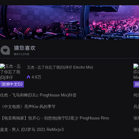
蝉爸爸妈妈爱存在夏天的风是想你的
声音啊
王杰 - 忘了你忘了我(Dj泽仔 Electro Mix)
4.6万
国潮中文DJ
国
任然 - 飞鸟和蝉(DJLc ProgHouse Mix)抖音
何深
《中文电摇》亮声Kie-风的季节
吕品
【电音阁独家】悦开心 - 别想他(南宁DJ星少 ProgHouse Rmx
张
2022)
庞龙 - 男人 (DJ罗马 2021 ReMix)v3
张家