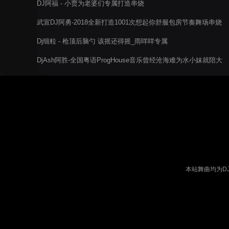
DJ阿福 - 小贾为老婆们专属打造串烧
武宣DJ阿勇-2018全新打造1001次想起你舒服包房节奏舞场串烧
电音阁
Dj细粒 - 枪顶后脑勺 该摇还得摇_雨咩咩专属
DjAsh阿胜-全国粤语ProgHouse音乐曾经沧海难为水小妹就陪大
哥睡串烧
本站舞曲均为D