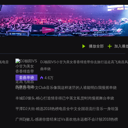
播放全部
加入播
氛电音
DJ杨阳VS小甘为美女香香缔造带你去旅行远走高飞南昌
曲串烧
套曲串烧
4.6万
Dj坚总-全中文Club音乐像我这样迷茫的人谁能明白我慢摇串烧
丰城DJ馒头-精心打造情非得已中英文私货时尚慢摇舞台串烧
平潭DJ大街-精选2018热榜电音全中文全国语流行音乐一身坦荡
送小方生日电音阁嗨串
广州Dj敏儿-感谢你曾经来过Vs喜欢他永远都不会计较2018热榜
情歌串烧