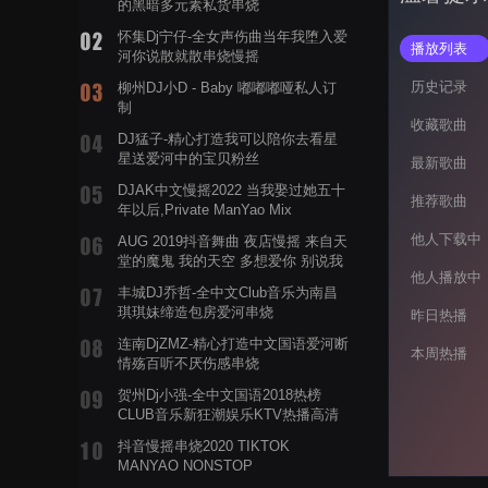
的黑暗多元素私货串烧
怀集Dj宁仔-全女声伤曲当年我堕入爱
播放列表
河你说散就散串烧慢摇
历史记录
柳州DJ小D - Baby 嘟嘟嘟哑私人订
制
收藏歌曲
DJ猛子-精心打造我可以陪你去看星
星送爱河中的宝贝粉丝
最新歌曲
DJAK中文慢摇2022 当我娶过她五十
推荐歌曲
年以后,Private ManYao Mix
他人下载中
AUG 2019抖音舞曲 夜店慢摇 来自天
堂的魔鬼 我的天空 多想爱你 别说我
他人播放中
的眼泪你无所谓 渡我不渡她
丰城DJ乔哲-全中文Club音乐为南昌
琪琪妹缔造包房爱河串烧
昨日热播
连南DjZMZ-精心打造中文国语爱河断
本周热播
情殇百听不厌伤感串烧
贺州Dj小强-全中文国语2018热榜
CLUB音乐新狂潮娱乐KTV热播高清
系列串烧
抖音慢摇串烧2020 TIKTOK
MANYAO NONSTOP
POWERMIXFOR_ADRIANNE飞鸟和