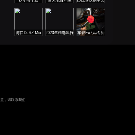
Dj小海车载
百大电音环绕
2022喜欢的中文
车载专属
DJ舞曲
海口DJRZ-Mix
2020年精选流行
车载Ea7风格系
音乐连板歌曲
列
权益，请联系我们