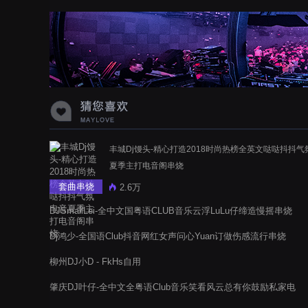
蝉爸爸妈妈爱存在夏天的风是想你的
声音啊
丰城Dj馒头-精心打造2018时尚热榜全英文哒哒抖抖气
夏季主打电音阁串烧
套曲串烧
2.6万
DJSmallLei-全中文国粤语CLUB音乐云浮LuLu仔缔造慢摇串烧
Dj鸿少-全国语Club抖音网红女声问心Yuan订做伤感流行串烧
柳州DJ小D - FkHs自用
肇庆DJ叶仔-全中文全粤语Club音乐笑看风云总有你鼓励私家电
音阁串烧