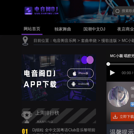
网站首页
独家舞曲
国潮中文DJ
夜店商
目前位置：
电音阁音乐网
>
套曲串烧
>
慢歌连版
>
MC小
MC小颖 唱腔
00:00 /
编
音
上周排行榜
立即下载
Dj细粒 全中文国粤语Club音乐黎明前
温馨提示