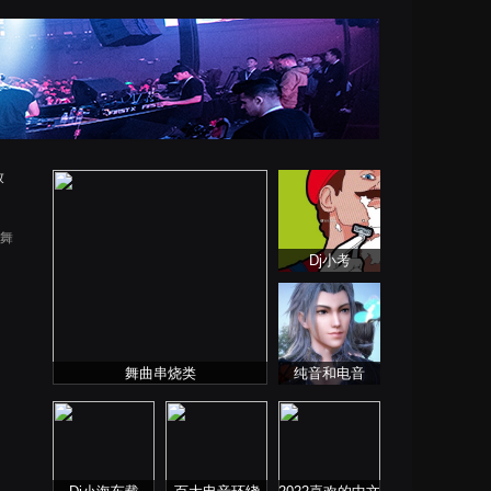
放
风舞
Dj小考
舞曲串烧类
纯音和电音