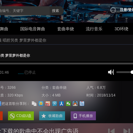
注册
/
登
搜索
业舞曲
国际电音舞曲
套曲串烧
流行音乐
3D环绕
颖 唱腔另类 梦里梦外都是你
另类 梦里梦外都是你
已停止
 01:46
号：3266
分类：套曲串烧
人气：6.8万
质：320 Kbps
大小：4 MB
时间：2018/11/14
把这首歌分享到：
CD或U盘
收藏歌曲
手机播放
:下载的歌曲中不会出现广告语