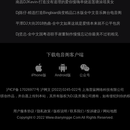
南昌DJKevin-打造没有道理的爱你慢嗨串烧送莲塘涂瑶美女
Dj陈仔-精选打造Bingbian病变精品口水版全中文音乐舞台电音阁
串烧
平潭DJ大街2018热曲-全中文如果这就是爱情本来就不公平包房
舞曲电音阁串烧
Dj坚总-全中文国粤语联手谢董制作慢慢忘记你最美不过初相见
电音阁串烧
下载电音阁客户端
iPhone版
Android版
公众号
沪ICP备 17026977号
沪网文 [2022] 0245-022号
上海普寐网络科技有限公司
J原创作品，并自愿上传到本站，其所有版权为DJ及所属公司拥有，如有侵犯到你的
用户服务协议
/
隐私政策
/
版权说明
/
联系我们
/
投诉建议
/
网站地图
Copyright © 2022 Www.dianyingge.Com All Rights Reserved.